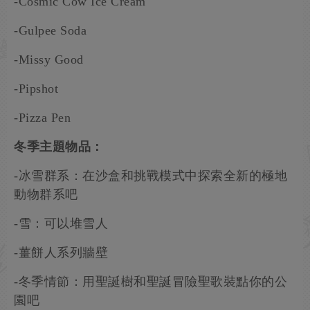
-Cosmic Cow Ice Cream
-Gulpee Soda
-Missy Good
-Pipshot
-Pizza Pen
冬季主題物品：
-冰雪群系：在沙盒和挑戰模式中探索全新的極地
動物群系吧
-雪：可以堆雪人
-薑餅人系列牆壁
-冬季情節：用聖誕樹和聖誕冒險聖歌裝點你的公
園吧