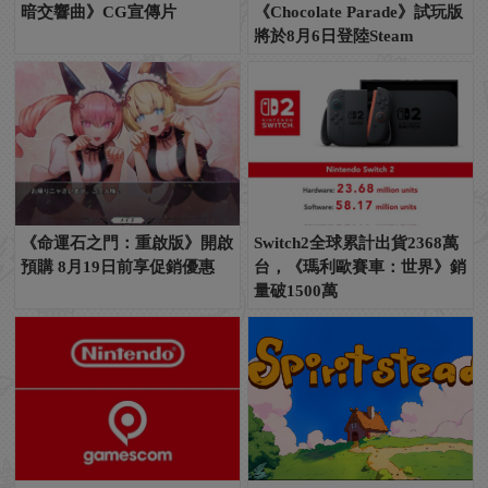
暗交響曲》CG宣傳片
《Chocolate Parade》試玩版
將於8月6日登陸Steam
《命運石之門：重啟版》開啟
Switch2全球累計出貨2368萬
預購 8月19日前享促銷優惠
台，《瑪利歐賽車：世界》銷
量破1500萬