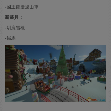
-國王節慶過山車
新載具：
-馴鹿雪橇
-鐵馬