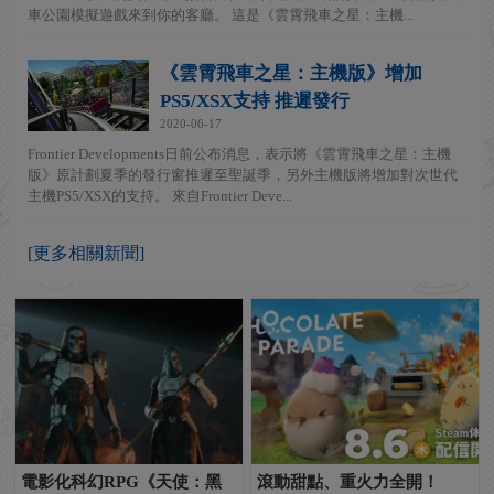
車公園模擬遊戲來到你的客廳。 這是《雲霄飛車之星：主機...
《雲霄飛車之星：主機版》增加
PS5/XSX支持 推遲發行
2020-06-17
Frontier Developments日前公布消息，表示將《雲霄飛車之星：主機
版》原計劃夏季的發行窗推遲至聖誕季，另外主機版將增加對次世代
主機PS5/XSX的支持。 來自Frontier Deve...
[更多相關新聞]
電影化科幻RPG《天使：黑
滾動甜點、重火力全開！