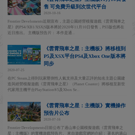
售 可免費升級到次世代平台
2020-10-16
Frontier Develoments近期宣布，主題公園經營模擬遊戲《雲霄飛車之
星》的PS4/XB1/XSX|S版本將於2020年11月10日發售，PS5版也將在
近日推出。 主機版預告片： 本作是通...
《雲霄飛車之星：主機板》將移植到
P5及XSX平台PS4及Xbox One版本將
同步
2020-07-25
在PC Steam上得到玩家壓倒性人氣支持及大量正評的知名主題公園建
造與經營模擬遊戲《雲霄飛車之星》（Planet Coaster）將移植至新世
代家用主機平台PlayStation®5及Xbox Se...
《雲霄飛車之星：主機版》實機操作
預告片公布
2020-07-16
Frontier Developments日前公布了過山車公園模擬遊戲《雲霄飛車之
星：主機版》的實機遊戲預告片。 來自遊戲官網的介紹： 著名的過山