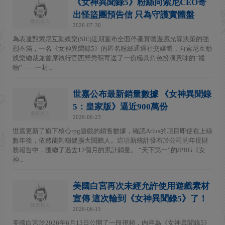
《女神異聞錄5》粉絲向索尼CEO寄
出怪盜團預告信 只為守護實體盤
2026-07-30
為表達對索尼互動娛樂(SIE)近期宣布全面停產實體遊戲光碟決策的強
烈不滿，一名《女神異聞錄5》的匿名粉絲通過社交媒體，向索尼互動
娛樂總裁兼首席執行官西野秀明寄送了一份極具角色扮演意味的“禮
物”——一封...
世嘉公布最新銷量數據 《女神異聞錄
5：皇家版》逼近900萬份
2026-06-23
世嘉更新了旗下核心rpg遊戲的銷售數據，確認Atlus的項目即使在上線
數年後，依然能夠穩健擴大閱聽人。這項新統計發布於公司的年度財
務報告中，匯總了過去12個月的累計銷量。 “天下第一”的JPRG《女
神...
美國白宮再次未經允許使用遊戲素材
宣傳 這次輪到《女神異聞錄5》了！
2026-06-15
美國白宮於2026年6月13日公開了一段視頻，內容為《女神異聞錄5》