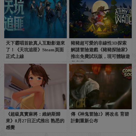
天下霸唱首款真人互動影遊來
豬豬超可愛的非線性3D探索
了！《天坑追匪》Steam頁面
解謎冒險遊戲《豬豬探險家》
正式上線
推出免費試玩版，現可體驗遊
戲序章！
《超級真實麻將：維納斯歸
傳《神鬼冒險2》將改名 育碧
來》8月27日正式推出 熟悉的
計劃重新公布
感覺