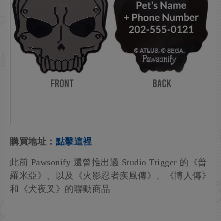
購買地址：
點擊這裡
此前 Pawsonify 還曾推出過 Studio Trigger 的《普
羅米亞》、以及《火影忍者疾風傳》、《博人傳》
和《犬夜叉》的聯動商品