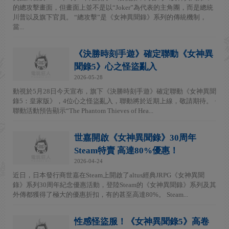
的總攻擊畫面，但畫面上並不是以“Joker”為代表的主角團，而是總統
川普以及旗下官員。 “總攻擊”是《女神異聞錄》系列的傳統機制，
當...
《決勝時刻手遊》確定聯動《女神異
聞錄5》心之怪盜亂入
2026-05-28
動視於5月28日今天宣布，旗下《決勝時刻手遊》確定聯動《女神異聞
錄5：皇家版》，4位心之怪盜亂入，聯動將於近期上線，敬請期待。 ·
聯動活動預告顯示“The Phantom Thieves of Hea...
世嘉開啟《女神異聞錄》30周年
Steam特賣 高達80%優惠！
2026-04-24
近日，日本發行商世嘉在Steam上開啟了altus經典JRPG《女神異聞
錄》系列30周年紀念優惠活動，登陸Steam的《女神異聞錄》系列及其
外傳都獲得了極大的優惠折扣，有的甚至高達80%。 Steam...
性感怪盜服！《女神異聞錄5》高卷