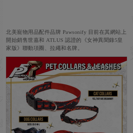
北美寵物用品配件品牌 Pawsonify 目前在其網站上
開始銷售世嘉和 ATLUS 認證的《女神異聞錄5皇
家版》聯動項圈、拉繩和名牌。