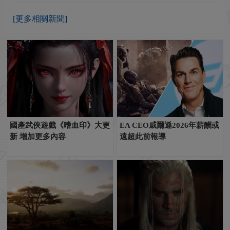
[更多相關新聞]
國產武俠遊戲《嗜血印》大更
EA CEO威爾遜2026年薪酬或
新 增加更多內容
遠超此前報導