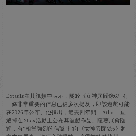
Extas1s在其視頻中表示，關於《女神異聞錄6》有
一條非常重要的信息已被多次提及，即該遊戲可能
在2026年公布。他指出，過去四年間，Atlus一直
選擇在Xbox活動上公布其遊戲作品。隨著展會臨
近，有“相當強烈的信號”指向《女神異聞錄6》將