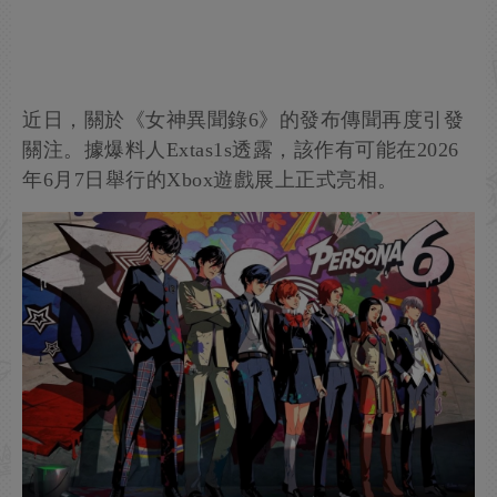
近日，關於《女神異聞錄6》的發布傳聞再度引發
關注。據爆料人Extas1s透露，該作有可能在2026
年6月7日舉行的Xbox遊戲展上正式亮相。