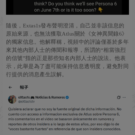
隨後，Extas1s發布聲明澄清，自己並非該信息的
原始來源，也無法獲取Atlus關於《女神異聞錄6》
的獨家信息。他解釋稱，視頻中的評論僅基於多年
來其他內部人士的傳聞和報導，所謂的“相當強烈
的信號”指的正是那些知名內部人士的說法。他表
示，此舉是為了盡可能保持信息透明度，避免對同
行提供的消息產生誤解。