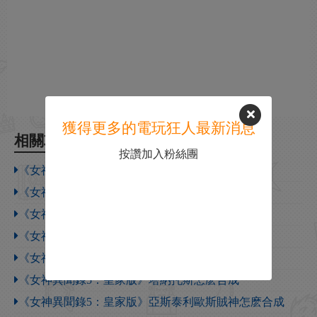
獲得更多的電玩狂人最新消息
相關攻略
按讚加入粉絲團
《女神異聞錄5：皇家版》娜迦怎麽合成
《女神異聞錄5：皇家版》彌賽亞賊神怎麽合成
《女神異聞錄5：皇家版》彌賽亞怎麽合成
《女神異聞錄5：皇家版》勞爾怎麽合成
《女神異聞錄5：皇家版》塔納托斯賊神怎麽合成
《女神異聞錄5：皇家版》塔納托斯怎麽合成
《女神異聞錄5：皇家版》亞斯泰利歐斯賊神怎麽合成