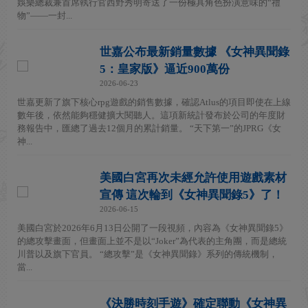
娛樂總裁兼首席執行官西野秀明寄送了一份極具角色扮演意味的“禮
物”——一封...
世嘉公布最新銷量數據 《女神異聞錄
5：皇家版》逼近900萬份
2026-06-23
世嘉更新了旗下核心rpg遊戲的銷售數據，確認Atlus的項目即使在上線
數年後，依然能夠穩健擴大閱聽人。這項新統計發布於公司的年度財
務報告中，匯總了過去12個月的累計銷量。 “天下第一”的JPRG《女
神...
美國白宮再次未經允許使用遊戲素材
宣傳 這次輪到《女神異聞錄5》了！
2026-06-15
美國白宮於2026年6月13日公開了一段視頻，內容為《女神異聞錄5》
的總攻擊畫面，但畫面上並不是以“Joker”為代表的主角團，而是總統
川普以及旗下官員。 “總攻擊”是《女神異聞錄》系列的傳統機制，
當...
《決勝時刻手遊》確定聯動《女神異