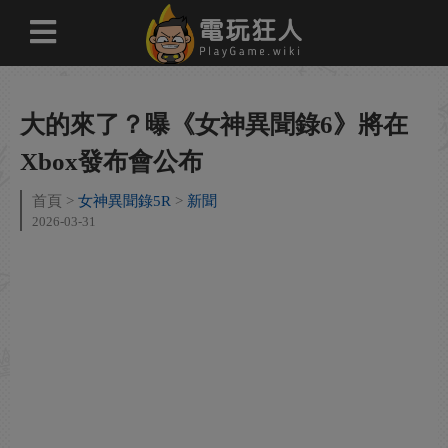
大的來了？曝《女神異聞錄6》將在
Xbox發布會公布
首頁
女神異聞錄5R
新聞
2026-03-31