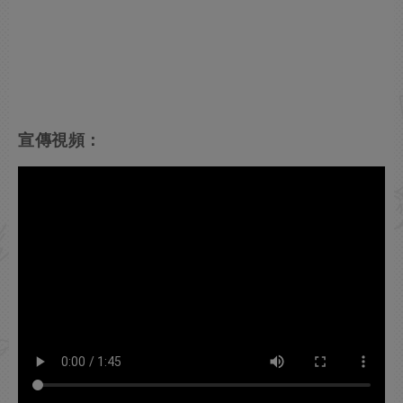
宣傳視頻：