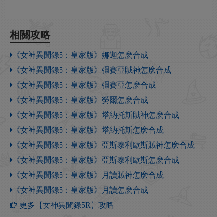
相關攻略
《女神異聞錄5：皇家版》娜迦怎麽合成
《女神異聞錄5：皇家版》彌賽亞賊神怎麽合成
《女神異聞錄5：皇家版》彌賽亞怎麽合成
《女神異聞錄5：皇家版》勞爾怎麽合成
《女神異聞錄5：皇家版》塔納托斯賊神怎麽合成
《女神異聞錄5：皇家版》塔納托斯怎麽合成
《女神異聞錄5：皇家版》亞斯泰利歐斯賊神怎麽合成
《女神異聞錄5：皇家版》亞斯泰利歐斯怎麽合成
《女神異聞錄5：皇家版》月讀賊神怎麽合成
《女神異聞錄5：皇家版》月讀怎麽合成
更多【女神異聞錄5R】攻略