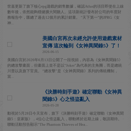
世嘉更新了旗下核心rpg遊戲的銷售數據，確認Atlus的項目即使在上線
數年後，依然能夠穩健擴大閱聽人。這項新統計發布於公司的年度財
務報告中，匯總了過去12個月的累計銷量。 “天下第一”的JPRG《女
神...
美國白宮再次未經允許使用遊戲素材
宣傳 這次輪到《女神異聞錄5》了！
2026-06-15
美國白宮於2026年6月13日公開了一段視頻，內容為《女神異聞錄5》
的總攻擊畫面，但畫面上並不是以“Joker”為代表的主角團，而是總統
川普以及旗下官員。 “總攻擊”是《女神異聞錄》系列的傳統機制，
當...
《決勝時刻手遊》確定聯動《女神異
聞錄5》心之怪盜亂入
2026-05-28
動視於5月28日今天宣布，旗下《決勝時刻手遊》確定聯動《女神異聞
錄5：皇家版》，4位心之怪盜亂入，聯動將於近期上線，敬請期待。 ·
聯動活動預告顯示“The Phantom Thieves of Hea...