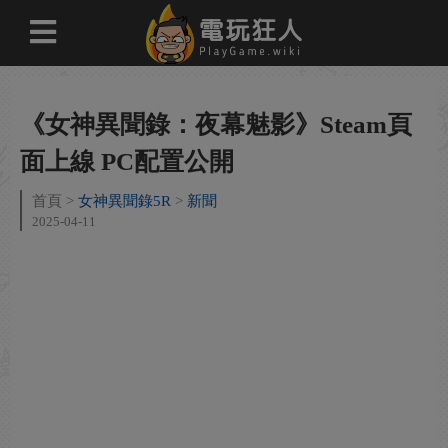
《女神異聞錄：夜幕魅影》Steam頁
面上線 PC配置公開
首頁
女神異聞錄5R
新聞
2025-04-11