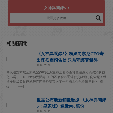
女神異聞錄5R
相關新聞
《女神異聞錄5》粉絲向索尼CEO寄
出怪盜團預告信 只為守護實體盤
2026-07-30
為表達對索尼互動娛樂(SIE)近期宣布全面停產實體遊戲光碟決策的強
烈不滿，一名《女神異聞錄5》的匿名粉絲通過社交媒體，向索尼互動
娛樂總裁兼首席執行官西野秀明寄送了一份極具角色扮演意味的“禮
物”——一封...
世嘉公布最新銷量數據 《女神異聞錄
5：皇家版》逼近900萬份
2026-06-23