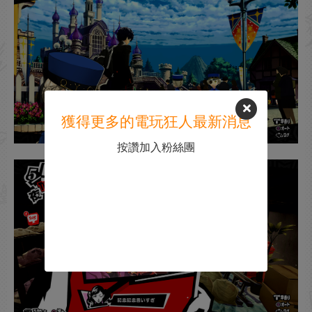
獲得更多的電玩狂人最新消息
按讚加入粉絲團