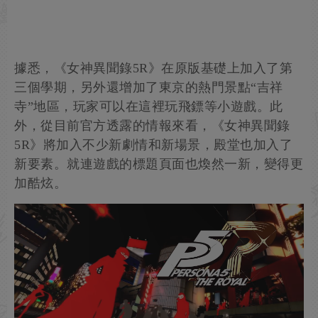
據悉，《女神異聞錄5R》在原版基礎上加入了第
三個學期，另外還增加了東京的熱門景點“吉祥
寺”地區，玩家可以在這裡玩飛鏢等小遊戲。此
外，從目前官方透露的情報來看，《女神異聞錄
5R》將加入不少新劇情和新場景，殿堂也加入了
新要素。就連遊戲的標題頁面也煥然一新，變得更
加酷炫。