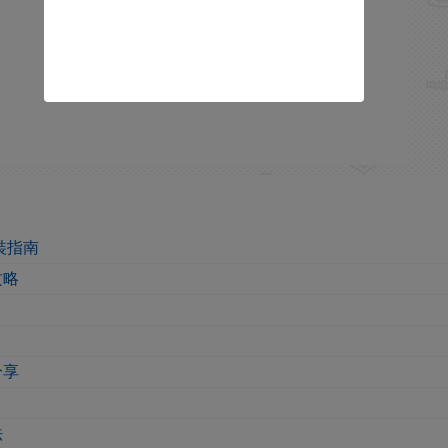
配裝指南
攻略
分享
法