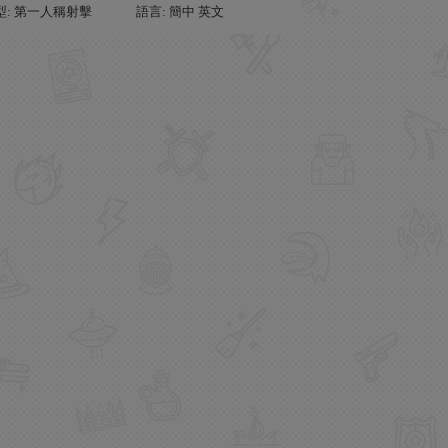
型: 第一人稱射擊
語言: 簡中 英文