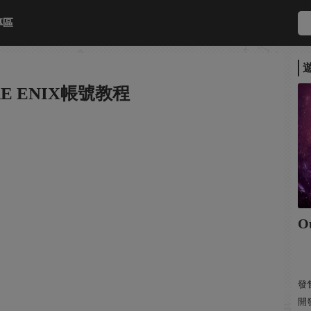
專區
RE ENIX帳號教程
O
發售
開發