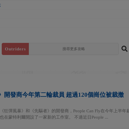
法
Outriders
》開發商今年第二輪裁員 超過120個崗位被裁撤
狂彈風暴》和《先驅者》的開發商，People Can Fly在今年上半
在蒙特利爾開設了一家新的工作室。 不過近日People ...