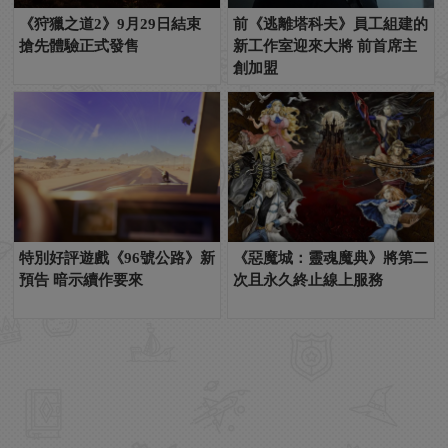
《狩獵之道2》9月29日結束
前《逃離塔科夫》員工組建的
搶先體驗正式發售
新工作室迎來大將 前首席主
創加盟
特別好評遊戲《96號公路》新
《惡魔城：靈魂魔典》將第二
預告 暗示續作要來
次且永久終止線上服務