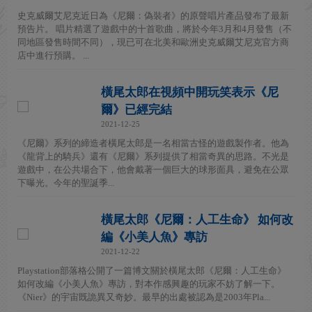
史克威爾艾尼克近日為《尼爾：偽裝者》的原聲唱片產品發布了最新
預告片。 唱片精選了遊戲中的十首歌曲，將於今年3月和4月發售（不
同地區發售時間不同），現已可在北美和歐洲史克威爾艾尼克官方商
店中進行預購。 ...
橫尾太郎在視頻中開玩笑表示《尼
爾》已經完結
2021-12-25
《尼爾》系列的締造者橫尾太郎是一名相當古怪的遊戲製作者。他為
《龍背上的騎兵》還有《尼爾》系列提供了相當奇異的思路。不光是
遊戲中，在公共場合下，他會戴著一個巨大的球形面具，避免在公眾
下曝光。今年的聖誕季...
橫尾太郎《尼爾：人工生命》 如何改
編《小美人魚》專訪
2021-12-22
Playstation部落格公開了一篇博文關於橫尾太郎《尼爾：人工生命》
如何改編《小美人魚》專訪，對本作感興趣的玩家不妨了解一下。
《Nier》的宇宙既詭異又奇妙。最早的出處被認為是2003年Pla...