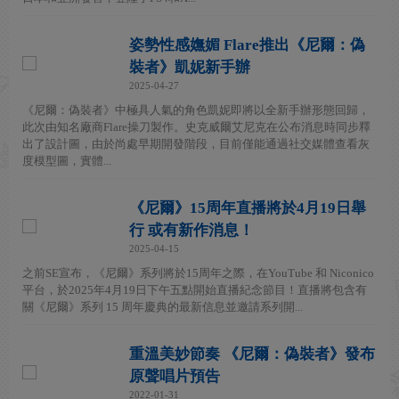
姿勢性感嫵媚 Flare推出《尼爾：偽
裝者》凱妮新手辦
2025-04-27
《尼爾：偽裝者》中極具人氣的角色凱妮即將以全新手辦形態回歸，
此次由知名廠商Flare操刀製作。史克威爾艾尼克在公布消息時同步釋
出了設計圖，由於尚處早期開發階段，目前僅能通過社交媒體查看灰
度模型圖，實體...
《尼爾》15周年直播將於4月19日舉
行 或有新作消息！
2025-04-15
之前SE宣布，《尼爾》系列將於15周年之際，在YouTube 和 Niconico
平台，於2025年4月19日下午五點開始直播紀念節目！直播將包含有
關《尼爾》系列 15 周年慶典的最新信息並邀請系列開...
重溫美妙節奏 《尼爾：偽裝者》發布
原聲唱片預告
2022-01-31