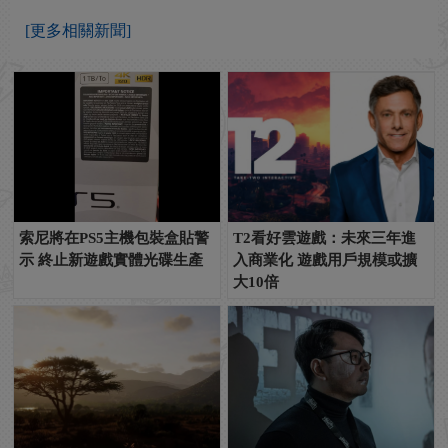
[更多相關新聞]
索尼將在PS5主機包裝盒貼警
T2看好雲遊戲：未來三年進
示 終止新遊戲實體光碟生產
入商業化 遊戲用戶規模或擴
大10倍