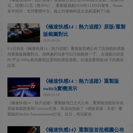
元，現價112元（降40%）。重製版遊戲2020年11月6日發售，Steam
多半好評，支持繁體中文。截止到發稿時這次促銷還剩下5個...
《極速快感14：熱力追蹤》原版/重製
版截圖對比
2020-10-24
EA日前在《極速快感14：熱力追蹤》重製版官網公布了該遊戲的原版
與重製版截圖對比。感興趣的玩家可以仔細觀察一下。 左邊顯示的是
PC平台1080p最高畫質設置時的原版遊戲。右邊是重製版4K下的最高
設置。...
《極速快感14：熱力追蹤》重製版
switch實機演示
2020-10-14
《極速快感14：熱力追蹤》重製版現已正式公布，重製版遊戲並非由
原版遊戲開發商Criterion打造，而是由負責了《橫衝直撞：天堂》重
製版的Stellar Entertainment打造。近日，有玩家在...
《極速快感14》重製版首批截圖公布