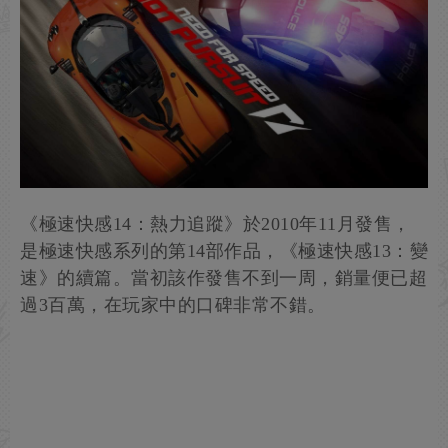
《極速快感14：熱力追蹤》於2010年11月發售，
是極速快感系列的第14部作品，《極速快感13：變
速》的續篇。當初該作發售不到一周，銷量便已超
過3百萬，在玩家中的口碑非常不錯。