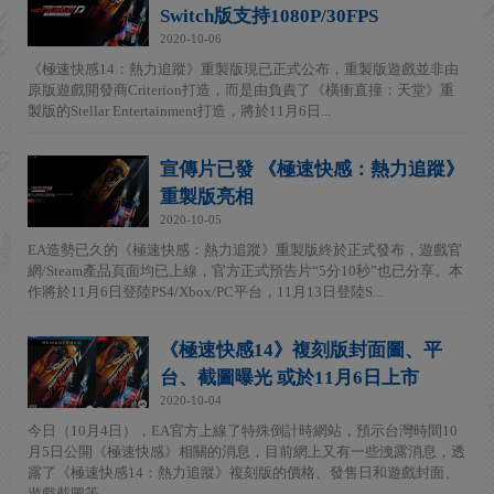
Switch版支持1080P/30FPS
2020-10-06
《極速快感14：熱力追蹤》重製版現已正式公布，重製版遊戲並非由
原版遊戲開發商Criterion打造，而是由負責了《橫衝直撞：天堂》重
製版的Stellar Entertainment打造，將於11月6日...
宣傳片已發 《極速快感：熱力追蹤》
重製版亮相
2020-10-05
EA造勢已久的《極速快感：熱力追蹤》重製版終於正式發布，遊戲官
網/Steam產品頁面均已上線，官方正式預告片“5分10秒”也已分享。本
作將於11月6日登陸PS4/Xbox/PC平台，11月13日登陸S...
《極速快感14》複刻版封面圖、平
台、截圖曝光 或於11月6日上市
2020-10-04
今日（10月4日），EA官方上線了特殊倒計時網站，預示台灣時間10
月5日公開《極速快感》相關的消息，目前網上又有一些洩露消息，透
露了《極速快感14：熱力追蹤》複刻版的價格、發售日和遊戲封面、
遊戲截圖等...