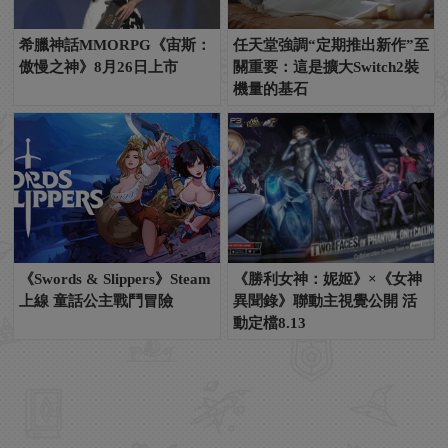
希臘神話MMORPG《宙斯：
任天堂強調“定期推出新作”至
傲慢之神》8月26日上市
關重要：這是擴大Switch2裝
機量的基石
《Swords & Slippers》Steam
《勝利女神：妮姬》×《女神
上線 童話公主戰鬥冒險
異聞錄》聯動主視覺公開 活
動定檔8.13