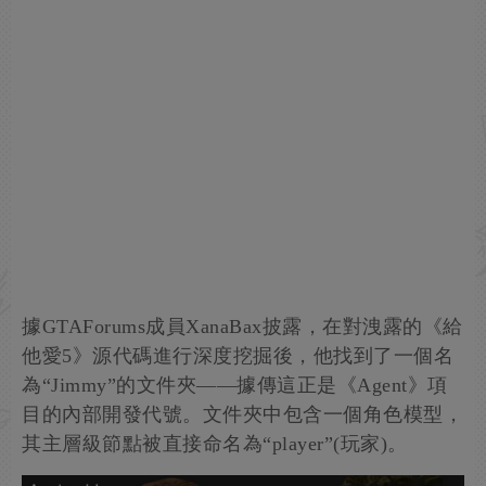
據GTAForums成員XanaBax披露，在對洩露的《給
他愛5》源代碼進行深度挖掘後，他找到了一個名
為“Jimmy”的文件夾——據傳這正是《Agent》項
目的內部開發代號。文件夾中包含一個角色模型，
其主層級節點被直接命名為“player”(玩家)。