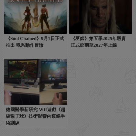
《Soul Chained》9月1日正式
《巫師》第五季2025年殺青
推出 魂系動作冒險
正式延期至2027年上線
德國醫學新研究 WII遊戲《超
級猴子球》技術影響內窺鏡手
術訓練