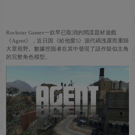
Rockstar Games一款早已取消的間諜題材遊戲
《Agent》，近日因《給他愛5》源代碼洩露而重歸
大眾視野。數據挖掘者在其中發現了該作疑似主角
的完整角色模型。