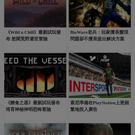
《Wild n Chill》最新試玩發
BioWare老兵：玩家擅長髮現
布 悠閑荒野避世冒險
問題卻不擅長提出解決方案
《餵食之器》最新試玩發布
索尼準備在PlayStation上更頻
培育神秘神明恐怖冒險
繁地投入廣告