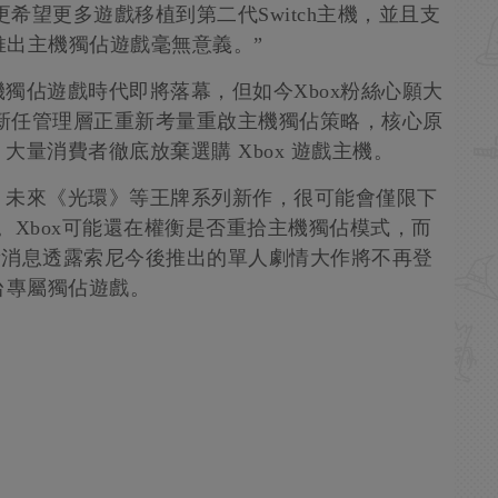
：“我更希望更多遊戲移植到第二代Switch主機，並且支
推出主機獨佔遊戲毫無意義。”
獨佔遊戲時代即將落幕，但如今Xbox粉絲心願大
x新任管理層正重新考量重啟主機獨佔策略，核心原
量消費者徹底放棄選購 Xbox 遊戲主機。
，未來《光環》等王牌系列新作，很可能會僅限下
佔發售。Xbox可能還在權衡是否重拾主機獨佔模式，而
針。最新消息透露索尼今後推出的單人劇情大作將不再登
n平台專屬獨佔遊戲。