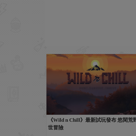
《Wild n Chill》最新試玩發布 悠閑荒
世冒險