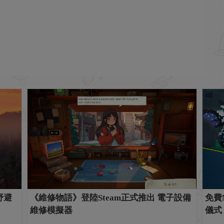
野避
《維修物語》登陸Steam正式推出 電子設備
免費
維修模擬器
儀式 