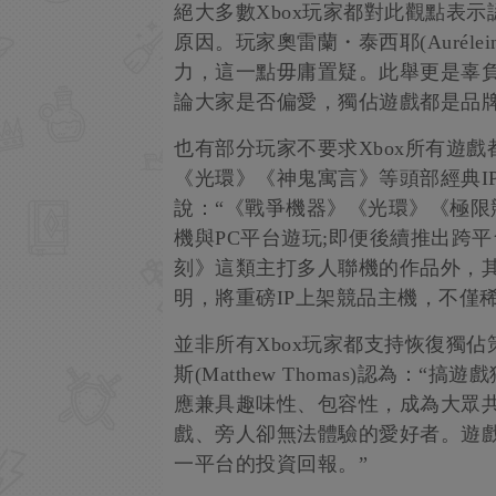
絕大多數Xbox玩家都對此觀點表
原因。玩家奧雷蘭・泰西耶(Aurélein
力，這一點毋庸置疑。此舉更是辜
論大家是否偏愛，獨佔遊戲都是品牌
也有部分玩家不要求Xbox所有遊
《光環》《神鬼寓言》等頭部經典IP獨佔。
說：“《戰爭機器》《光環》《極限競
機與PC平台遊玩;即便後續推出跨
刻》這類主打多人聯機的作品外，其
明，將重磅IP上架競品主機，不僅稀
並非所有Xbox玩家都支持恢復獨
斯(Matthew Thomas)認為
應兼具趣味性、包容性，成為大眾
戲、旁人卻無法體驗的愛好者。遊
一平台的投資回報。”