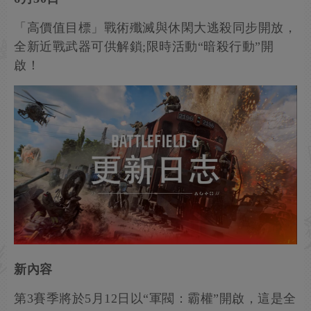
「高價值目標」戰術殲滅與休閑大逃殺同步開放，
全新近戰武器可供解鎖;限時活動“暗殺行動”開
啟！
新內容
第3賽季將於5月12日以“軍閥：霸權”開啟，這是全