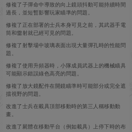
修複了子彈命中導致的向上鏡頭抖動可能持續時間
過長，並短暫影響玩家瞄準的問題。
修複了正在部署的士兵本身可見之前，其武器手電
筒和雷射就已經可見的問題。
修複了射擊場中玻璃表面出現大量彈孔時的性能問
題。
修複了使用升頻器時，小隊成員武器上的機械瞄具
可能顯示錯誤綠色高亮的問題。
修複了放大鏡配件在開鏡瞄準時可能部分或完全遮
擋視野的問題。
改進了士兵在載具頂部移動時的第三人稱移動動
畫。
改進了屍體在移動平台（例如載具）上停下時的布