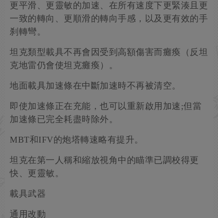
更平滑、更靈敏的加速、在所有速度下更緊湊且更
一致的轉向、更順滑的轉向手感，以及更有效的手
刹轉彎。
坦克類型載具不再會因受到高額傷害而癱瘓（反坦
克地雷仍會使坦克癱瘓）。
地面載具加速條在中斷加速時不再被清空。
即使加速條正在充能，也可以重新啟用加速;但當
加速條已完全耗盡時除外。
MBT和IFV的炮塔轉速略有提升。
坦克在第一人稱和縮放視角中的瞄準已調校得更
快、更靈敏。
載具武器
通用改動