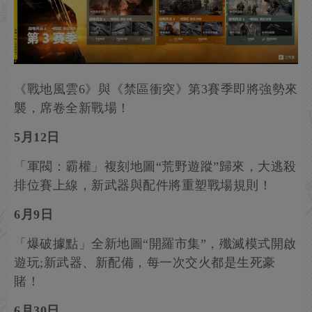
《戰地風雲6》與《禁區衝突》第3賽季即將強勢來
襲，席卷全新戰場！
5月12日
「軍閥：霸權」複刻地圖“荒野遊蹤”歸來，大逃殺
排位賽上線，新武器與配件將重塑戰場規則！
6月9日
「爆破據點」全新地圖“開羅市集”，殲滅模式開啟
遊玩;新武器、新配備，每一次交火都是生死豪
賭！
6月30日