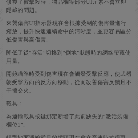
修複了被擊殺時，物品欄等部分UI元素不會立即
隱藏的問題。
來襲傷害UI指示器現在會根據受到的傷害量進行
縮放，提升快速連續命中的清晰度，並更容易區分
低傷害與高傷害。
降低了從“存活”切換到“倒地”狀態時的網絡帶寬使
用量。
開鏡瞄準時受到傷害現在會觸發受擊反應，使武器
朝受擊方向的反方向移動，從而改善傷害反饋且不
干擾交火。
載具：
為運輸載具按鍵綁定新增了此前缺失的“激活裝備
欄位1”。
輕型地面運輸載具的鏡頭現在會在高速時拉得更