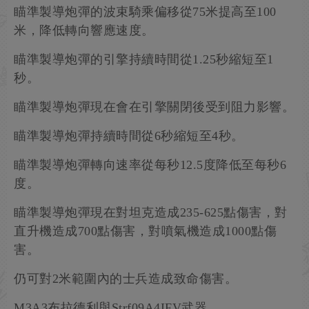
瞄準製導炮彈的波束騎乘偏移從75米提高至100
米，降低轉向響應速度。
瞄準製導炮彈的引擎持續時間從1.25秒縮短至1
秒。
瞄準製導炮彈現在會在引擎關閉後受到阻力影響。
瞄準製導炮彈持續時間從6秒縮短至4秒。
瞄準製導炮彈轉向速率從每秒12.5度降低至每秒6
度。
瞄準製導炮彈現在對坦克造成235-625點傷害，對
直升機造成700點傷害，對噴氣機造成1000點傷
害。
仍可對2米範圍內的士兵造成致命傷害。
M3A3布拉德利與Strf09A4IFV武器