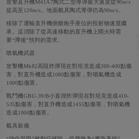
攻擊直升機M41A7陶式二型導彈最大速度從90m/s
提高至120m/s。地面載具陶式導彈仍為90m/s。
移除了運輸直升機側艙炮手座位的投射物速度繼
承。這消除了從高速移動的直升機上開火時需
要“滯後”預判的需求。
噴氣機武器
攻擊機Mk82高阻炸彈現在對坦克造成300-400點傷
害，對直升機造成1080點傷害，對噴氣機造成
1000點傷害。
戰鬥機GBU-39/B小直徑炸彈現在對坦克造成410-
535點傷害，對直升機造成1455點傷害，對噴氣機
造成1000點傷害。
載具裝備
“強化裝甲”被動已移除，並替換為“應急系統”。