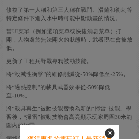
修複了第一人稱和第三人稱在戰鬥、滑鏟和衝刺等
特定條件下進入水中時可能中斷動畫的情況。
當UI菜單（例如選項菜單或快捷消息菜單）打
開，人物處於無法開火的狀態時，武器現在會被放
低。
更新了工程兵野戰專精被動技能。
將“毀滅性衝擊”的維修削減從-50%降低至-25%。
將“過熱控制”的載具武器效果從-50%降低
至-10%。
將“載具再生”被動技能替換為新的“掃雷”技能。學
習後，“掃雷”被動技能會高亮顯示玩家周圍30米範
圍內的地雷。
網絡代碼