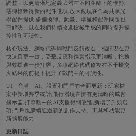
調整，以更清晰地定義武器在不同距離下的優勢;
霰彈槍獲得新的配件選項;放大鏡現在作為共享光
學配件提供;多個換彈、動畫、準星和配件問題也
已解決，以在我們持續改進槍械手感的同時提升操
控性和可讀性。
核心玩法、網絡代碼與戰鬥反饋改進：標記現在更
快速且更一致，受擊反應和傷害指示更清晰，拖拽
與救援進一步打磨，多項網絡代碼修複在不干擾交
火結果的前提下提升了戰鬥中的可讀性。
UI、音頻、AI、設置和門戶的全面更新：玩家檔
案中新增賽季統計;飛行器現在擁有更清晰的威脅
指示器;打擊點中的AI支援得到改進;新增了升頻選
項;門戶也繼續通過新的創作支持、工具和功能更
新擴展能力。
更新日誌