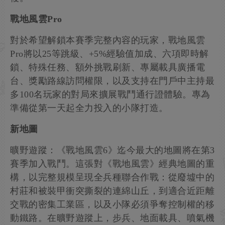
戰地風雲Pro
對於希望解鎖本賽季完整內容的玩家，戰地風雲
Pro將以25等跳級、+5%經驗值加成、六項即時解
鎖、特殊任務、額外挑戰刷新、專屬載具廣播電
台、獎勵路線訪問權限，以及支持在門戶中主持最
多100名玩家的對局來擴展戰鬥通行證體驗。專為
準備從第一天起全力投入的小隊打造。
新地圖
曠野遊蹤：《戰地風雲6》迄今最大的地圖將在第3
賽季加入戰鬥。這張對《戰地風雲》經典地圖的重
構，以完整規模呈現全兵種聯合作戰：從廢墟中的
村莊和被裝甲衝突撕裂的連綿山丘，到適合近距離
交戰的密集工業區，以及小隊必須爭奪控制權的移
動鐵路。在曠野遊蹤上，步兵、地面載具、噴氣機