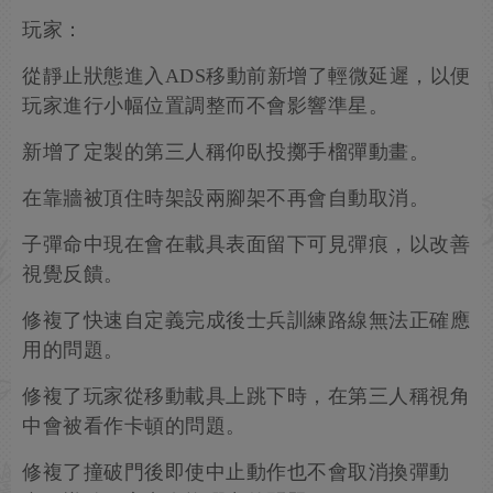
玩家：
從靜止狀態進入ADS移動前新增了輕微延遲，以便
玩家進行小幅位置調整而不會影響準星。
新增了定製的第三人稱仰臥投擲手榴彈動畫。
在靠牆被頂住時架設兩腳架不再會自動取消。
子彈命中現在會在載具表面留下可見彈痕，以改善
視覺反饋。
修複了快速自定義完成後士兵訓練路線無法正確應
用的問題。
修複了玩家從移動載具上跳下時，在第三人稱視角
中會被看作卡頓的問題。
修複了撞破門後即使中止動作也不會取消換彈動