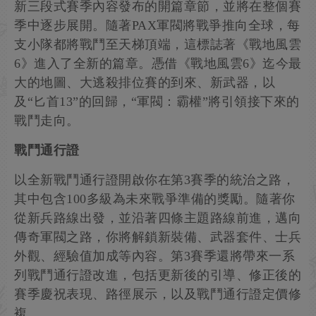
新三段式賽季內容發布的開篇章節，並將在整個賽
季中逐步展開。隨著PAX軍閥將戰爭推向全球，每
支小隊都將戰鬥至天梯頂端，這標誌著《戰地風雲
6》進入了全新的篇章。憑借《戰地風雲6》迄今最
大的地圖、大逃殺排位賽的到來、新武器，以
及“匕首13”的回歸，“軍閥：霸權”將引領接下來的
戰鬥走向。
戰鬥通行證
以全新戰鬥通行證開啟你在第3賽季的統治之路，
其中包含100多級為未來戰爭準備的獎勵。隨著你
從新兵路線出發，並沿著四條主題路線前進，邁向
傳奇軍閥之路，你將解鎖新裝備、武器套件、士兵
外觀、經驗值加成等內容。第3賽季還將帶來一系
列戰鬥通行證改進，包括更新後的引導、修正後的
賽季慶祝表現、路徑展示，以及戰鬥通行證定價修
複。