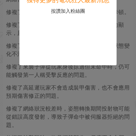
獲得更多的電玩狂人最新消息
按讚加入粉絲團
修複了以一定角度解除兩腳架架設時的動畫卡頓。
修複了敵方武器在跳躍等特定狀態下可能側向顯
示，且未與實際瞄準方向正確對齊的問題。
修複了第一人稱死亡動畫會延遲開始，導致狀態變
化不清晰的問題。
修複了來襲子彈從玩家身後掠過但未命中時，仍可
能觸發第一人稱受擊反應的問題。
修複了高延遲玩家不會造成裝甲傷害，也不會應用
預期傷害修正的問題。
修複了網絡狀況較差時，姿態轉換期間投射物可能
從錯誤高度發射，導致子彈命中被伺服器拒絕的問
題。