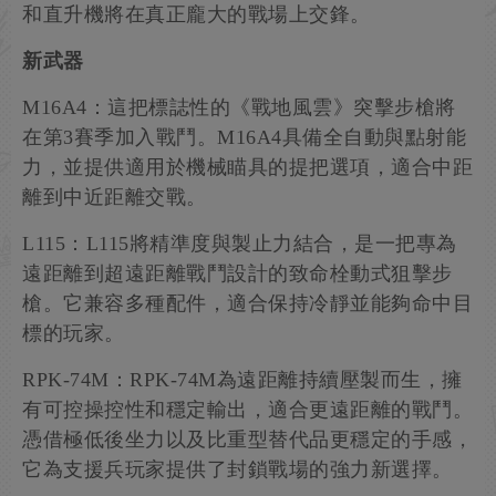
和直升機將在真正龐大的戰場上交鋒。
新武器
M16A4：這把標誌性的《戰地風雲》突擊步槍將
在第3賽季加入戰鬥。M16A4具備全自動與點射能
力，並提供適用於機械瞄具的提把選項，適合中距
離到中近距離交戰。
L115：L115將精準度與製止力結合，是一把專為
遠距離到超遠距離戰鬥設計的致命栓動式狙擊步
槍。它兼容多種配件，適合保持冷靜並能夠命中目
標的玩家。
RPK-74M：RPK-74M為遠距離持續壓製而生，擁
有可控操控性和穩定輸出，適合更遠距離的戰鬥。
憑借極低後坐力以及比重型替代品更穩定的手感，
它為支援兵玩家提供了封鎖戰場的強力新選擇。