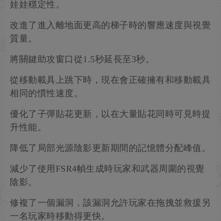
娃娃穩定性。
改進了進入離地面更高的梯子時的響應速度與視覺
質量。
將關鍵助攻窗口從1.5秒延長至3秒。
從移動載具上跳下時，現在會正確擁有和移動載具
相同的慣性速度。
優化了子彈貼花更新，以在大量貼花同時可見時提
升性能。
降低了局部光源陰影更新期間的記憶體分配峰值。
減少了使用FSR4幀生成時玩家和武器周圍的視覺
陰影。
修複了一個漏洞，該漏洞允許玩家在拖拽並救援另
一名玩家時移動得更快。