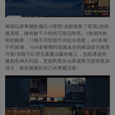
構築玩家專屬的傭兵小隊吧!遊戲致敬了暗黑2的裝
備系統，擁有數千小時的可遊玩時長。5種個性鮮
明的職業，72種不同技能可供組合搭配，400多種
不朽裝備，1000多種獨特裝備為你的構築提供無限
可能!你既可以用元素魔法轟炸敵人，也能通過附
魔創造神兵利器，更能夠疊加光環使隊伍變得更加
強大，創造獨屬於自己的專屬流派!