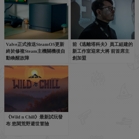
Valve正式推送SteamOS更新
前《逃離塔科夫》員工組建的
終於修複Steam主機關機後自
新工作室迎來大將 前首席主
動喚醒故障
創加盟
《Wild n Chill》最新試玩發
布 悠閑荒野避世冒險