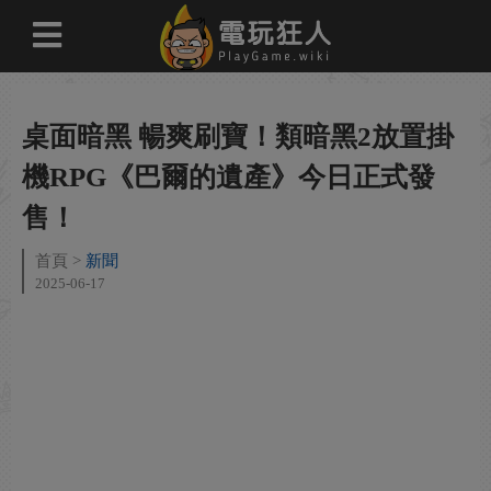
桌面暗黑 暢爽刷寶！類暗黑2放置掛
機RPG《巴爾的遺產》今日正式發
售！
首頁
新聞
2025-06-17