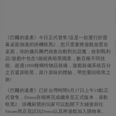
《巴爾的遺產》今日正式發售!這是一款運行於螢
幕桌面側邊的掛機暗黑2，您只需要將遊戲放置在
桌面，你的傭兵團們就會自動對抗惡魔，收割戰利
品!遊戲中包含5個經典暗黑職業，數百種不同技
能、超過1000種獨特物品裝備，遊戲裝備系統百分
之百還原暗黑，原汁原味的體驗，帶您重回暗黑之
旅!
《巴爾的遺產》已於台灣時間6月17日上午10點正
式發售，Demo存檔將完成繼承至正式版本，喜歡
暗黑2、掛機刷寶的玩家可以點開下方鏈接前往
Steam商店頁試玩Demo以及將遊戲加入購物車。