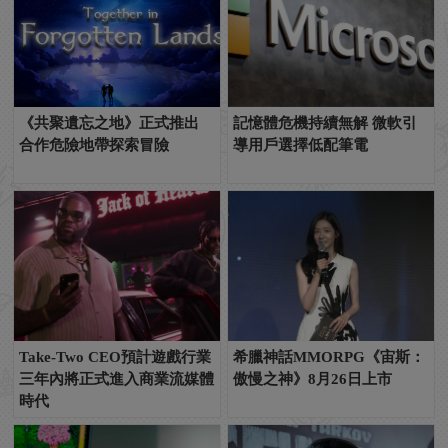
《共聚遺忘之地》正式推出
記憶體危機持續無解 微軟引
合作危險地帶探索冒險
導用戶選擇低配筆電
Take-Two CEO預計遊戲行業
希臘神話MMORPG《宙斯：
三年內將正式進入商業流媒體
傲慢之神》8月26日上市
時代