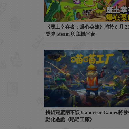
《廢土幸存者：爆心英雄》將於 8 月 20
登陸 Steam 與主機平台
擼貓建廠兩不誤 Gamirror Games將
動化遊戲《喵喵工廠》