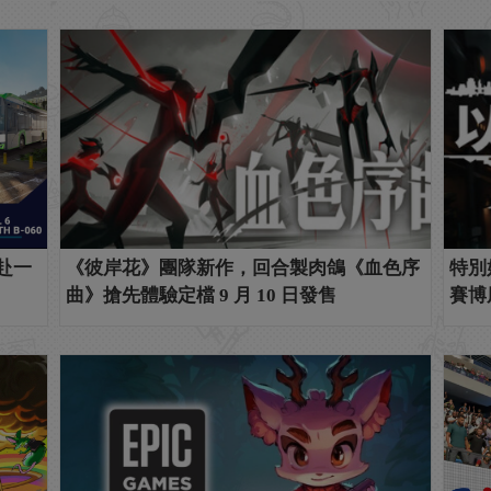
共赴一
《彼岸花》團隊新作，回合製肉鴿《血色序
特別
曲》搶先體驗定檔 9 月 10 日發售
賽博