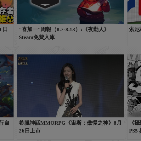
 日
"喜加一"周報（8.7-8.13）:《夜勤人》
索尼
Steam免費入庫
發行自
希臘神話MMORPG《宙斯：傲慢之神》8月
《攝
26日上市
PS