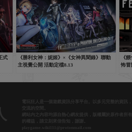
正式
《勝利女神：妮姬》×《女神異聞錄》聯動
《餵
主視覺公開 活動定檔8.13
怖冒
電玩狂人是一個遊戲資訊分享平台。以多元完整的資訊
交流的空間。
人
網站內之內容均源自熱心網友提供，版權屬於原作者所
的權益，請立刻來信告知，謝謝。
playgame.wiki111@protonmail.com