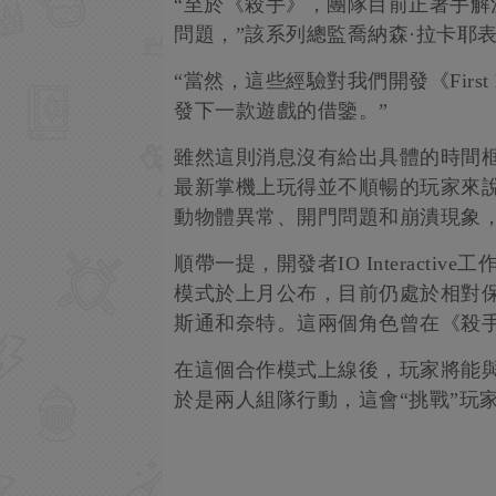
“至於《殺手》，團隊目前正著手
問題，”該系列總監喬納森·拉卡耶
“當然，這些經驗對我們開發《Firs
發下一款遊戲的借鑒。”
雖然這則消息沒有給出具體的時間
最新掌機上玩得並不順暢的玩家來
動物體異常、開門問題和崩潰現象，
順帶一提，開發者IO Interact
模式於上月公布，目前仍處於相對
斯通和奈特。這兩個角色曾在《殺
在這個合作模式上線後，玩家將能與
於是兩人組隊行動，這會“挑戰”玩