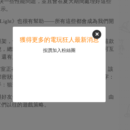
解決一些性能問題，並且會在夏天期間處理好這些
表示。
t Light》也很有幫助——所有這些都會成為我們開
獲得更多的電玩狂人最新消息
框架，也缺乏太多細節，但對於那些在任天堂這款
說，總歸是個好消息。一些玩家反映遊戲存在可互
按讚加入粉絲團
還有人抱怨遊戲出現“嚴重的”掉幀和卡頓。
ive工作室正在為《殺手：暗殺世界》開發合作模式。該
保密狀態，但其中會出現兩個你可能眼熟的名字：
手：狙擊》模式中登場。
好友一同參與《殺手》世界中的“精彩任務”。由
家們以往的遊戲策略。