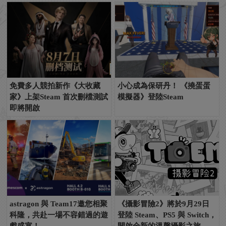
免費多人競拍新作《大收藏
小心成為保研丹！ 《撓蛋蛋
家》上架Steam 首次刪檔測試
模擬器》登陸Steam
即將開啟
astragon 與 Team17邀您相聚
《攝影冒險2》將於9月29日
科隆，共赴一場不容錯過的遊
登陸 Steam、PS5 與 Switch，
戲盛宴！
開啟全新的溫馨攝影之旅