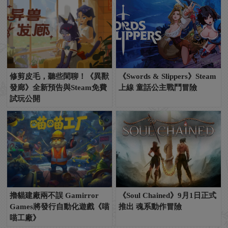
修剪皮毛，聽些閑聊！《異獸
《Swords & Slippers》Steam
發廊》全新預告與Steam免費
上線 童話公主戰鬥冒險
試玩公開
擼貓建廠兩不誤 Gamirror
《Soul Chained》9月1日正式
Games將發行自動化遊戲《喵
推出 魂系動作冒險
喵工廠》