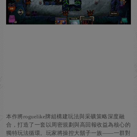
本作將roguelike牌組構建玩法與采礦策略深度融
合，打造了一套以周密規劃與高回報收益為核心的
獨特玩法循環。玩家將操控大鬍子一族——一群對