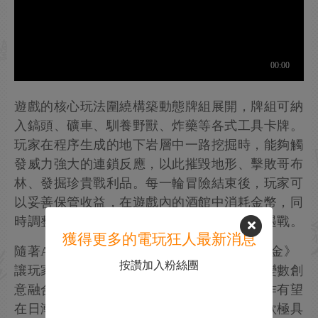
遊戲的核心玩法圍繞構築動態牌組展開，牌組可納
入鎬頭、礦車、馴養野獸、炸藥等各式工具卡牌。
玩家在程序生成的地下岩層中一路挖掘時，能夠觸
發威力強大的連鎖反應，以此摧毀地形、擊敗哥布
林、發掘珍貴戰利品。每一輪冒險結束後，玩家可
以妥善保管收益，在遊戲內的酒館中消耗金幣，同
時調整策略，以應對難度持續攀升的各類遭遇戰。
獲得更多的電玩狂人最新消息
隨著Alpha測試正式上線，《胡須矮人地下掘金》
按讚加入粉絲團
讓玩家得以提前窺見這款將策略布局與隨機變數創
意融合的作品。隨著開發工作持續推進，本作有望
在日漸壯大的牌組構建遊戲品類中，成為一款極具