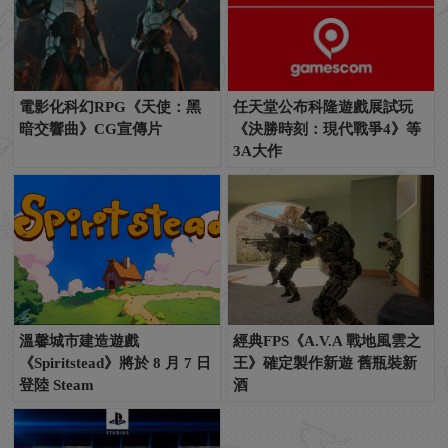
電影化科幻RPG《天使：黑
任天堂公布科隆遊戲展試玩
暗交響曲》CG宣傳片
《決勝時刻：現代戰爭4》等
3A大作
溫馨城市建造遊戲
經典FPS《A.V.A 戰地風雲之
《Spiritstead》將於 8 月 7 日
王》確定製作新遊 舊瓶裝新
登陸 Steam
酒