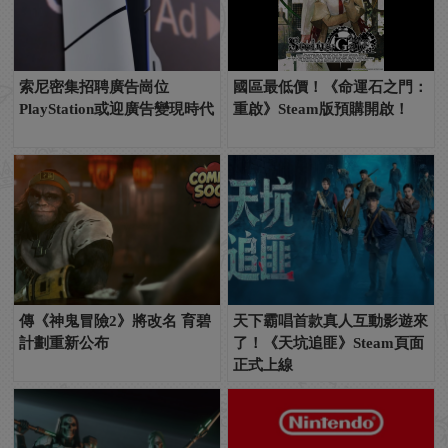
索尼密集招聘廣告崗位
國區最低價！《命運石之門：
PlayStation或迎廣告變現時代
重啟》Steam版預購開啟！
傳《神鬼冒險2》將改名 育碧
天下霸唱首款真人互動影遊來
計劃重新公布
了！《天坑追匪》Steam頁面
正式上線