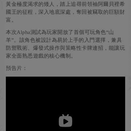
黃金極度渴求的矮人，踏上追尋前領袖阿爾貝裡希
國王的征程，深入地底深處，奪回被竊取的巨額財
富。
本次Alpha測試為玩家開放了首個可玩角色“山
羊”。該角色被設計為易於上手的入門選擇，兼具
防禦戰術、爆發式操作與策略性卡牌連招，能讓玩
家全面熟悉遊戲的核心機制。
預告片：