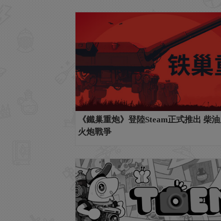
《鐵巢重炮》登陸Steam正式推出 柴
火炮戰爭