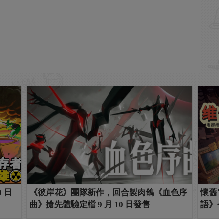
 日
《彼岸花》團隊新作，回合製肉鴿《血色序
懷舊
曲》搶先體驗定檔 9 月 10 日發售
語》今