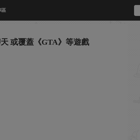
專區
天 或覆蓋《GTA》等遊戲