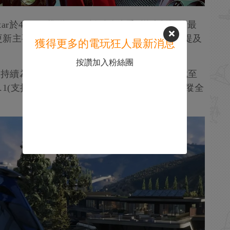
tar於4月7日推送了PC版《給他愛5增強版》的最
更新主要集中於常規穩定性與安全修複，並未提及
獲得更多的電玩狂人最新消息
按讚加入粉絲團
star持續為PC版《給他愛5增強版》提供支持。截至
2.9.1(支持幀生成及垂直同步兼容)、高級光線追蹤全