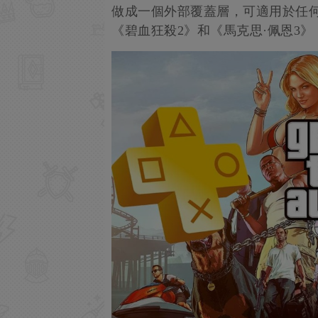
做成一個外部覆蓋層，可適用於任何支
《碧血狂殺2》和《馬克思·佩恩3