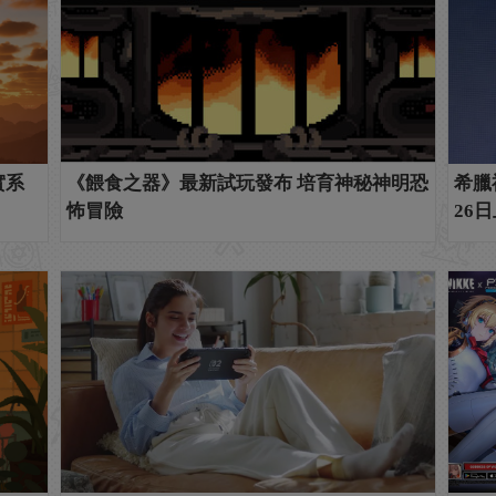
實系
《餵食之器》最新試玩發布 培育神秘神明恐
希臘
怖冒險
26