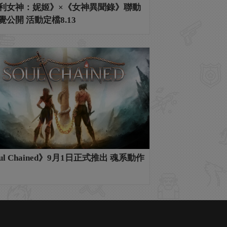
利女神：妮姬》×《女神異聞錄》聯動
覺公開 活動定檔8.13
ul Chained》9月1日正式推出 魂系動作