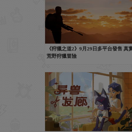
《狩獵之道2》9月29日多平台發售 真
荒野狩獵冒險