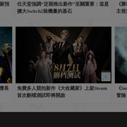
新預
任天堂強調“定期推出新作”至關重要：這是
《勝
擴大Switch2裝機量的基石
主視
不擅長
免費多人競拍新作《大收藏家》上架Steam
《So
首次刪檔測試即將開啟
冒險