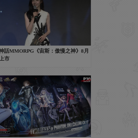
神話MMORPG《宙斯：傲慢之神》8月
日上市