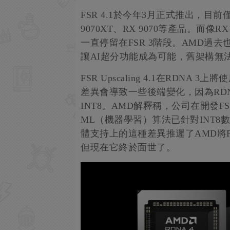
FSR 4.1於今年3月正式推出，目前
9070XT、RX 9070等產品。而像R
一直停留在FSR 3階段。AMD過
讓AI超分功能成為可能，舊架構無
FSR Upscaling 4.1在RDN
差異會導致一些後端變化，因為RDNA 
INT8。AMD解釋稱，公司在開發FSR 
ML（機器學習）算法已針對INT8
體支持上的這種差異推遲了AMD將F
但現在它終於面世了。