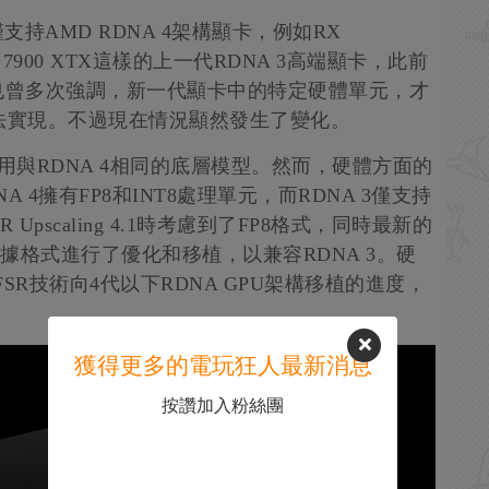
僅支持AMD RDNA 4架構顯卡，例如RX
X 7900 XTX這樣的上一代RDNA 3高端顯卡，此前
去也曾多次強調，新一代顯卡中的特定硬體單元，才
法實現。不過現在情況顯然發生了變化。
A 3上將使用與RDNA 4相同的底層模型。然而，硬體方面的
4擁有FP8和INT8處理單元，而RDNA 3僅支持
Upscaling 4.1時考慮到了FP8格式，同時最新的
數據格式進行了優化和移植，以兼容RDNA 3。硬
SR技術向4代以下RDNA GPU架構移植的進度，
獲得更多的電玩狂人最新消息
按讚加入粉絲團