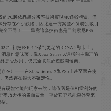
新設備來說也是個好消息，例如Valve即將推出的
場景的PC將依靠超分辨率技術實現4K遊戲體驗。但
R 3本身存在不少缺陷，因此這一方案並不算特別吸引
況就完全不同了——畢竟這套技術也是目前索尼PS5
7年初把FSR 4.1帶到更老的RDNA 2顯卡上，
一消息也意味著，像Xbox Series X這樣的主機理論
最終是否啟用，仍完全取決於遊戲開發商。
——在Xbox Series X和PS5上甚至還在使
級，仍然存在很大不確定性。
現有硬體性能的玩家來說，這依舊是個相當利好的
低分辨率放大後的畫面質量。至於它究竟能額外帶來
觀察。