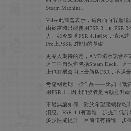
同時對於未來採用RDNA 3架構的
Steam Machine。
Valve此前曾表示，這台面向客廳
由於當時只能使用FSR 3，而FS
人。如今隨著FSR 4.1到來，情
Pro上PSSR 2技術的基礎。
更令人期待的是，AMD還承諾會在202
這其中自然也包括Steam Deck。這
上也有機會用上最新版FSR，不過
考慮到近期一些作品——比如《識質存在》
用FSR 1，因此開發者是否願意升
不過無論如何，對於希望繼續榨乾
消息。FSR 4.1有望進一步提升
多少性能提升，目前還有待進一步