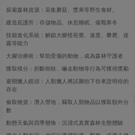
探索森林資源：采集蘑菇、漿果等野生食材。
建造庇護所：存儲物品、休息睡眠、備戰寒冬
技能進化系統：解鎖大腳怪視覺、速度、攀爬、迷
霧等能力
大腳治療術：幫助受傷的動物，成為森林守護者
獲取積分：折斷樹枝、嚇走動物等行為可獲得獎勵
避開獵人鏡頭：人類獵人將試圖拍下你來證明你的
存在
偷取物資：潛入營地，竊取人類物品以獲取額外分
數
動態天氣與四季變換：沉浸式真實森林生態體驗