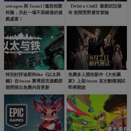
astragon 與 Team17邀您相聚
《Wild n Chill》最新試玩發
科隆，共赴一場不容錯過的遊
布 悠閑荒野避世冒險
戲盛宴！
特別好評迪斯科like《以太與
免費多人競拍新作《大收藏
鐵》在Steam 賽博朋克遊戲節
家》上架Steam 首次刪檔測試
期間推出免費內容更新
即將開啟