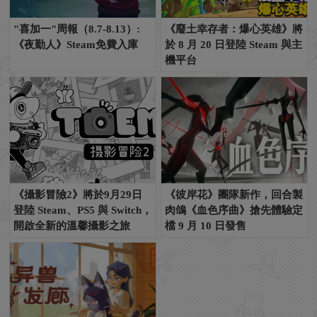
"喜加一"周報（8.7-8.13）:
《廢土幸存者：爆心英雄》將
《夜勤人》Steam免費入庫
於 8 月 20 日登陸 Steam 與主
機平台
《攝影冒險2》將於9月29日
《彼岸花》團隊新作，回合製
登陸 Steam、PS5 與 Switch，
肉鴿《血色序曲》搶先體驗定
開啟全新的溫馨攝影之旅
檔 9 月 10 日發售