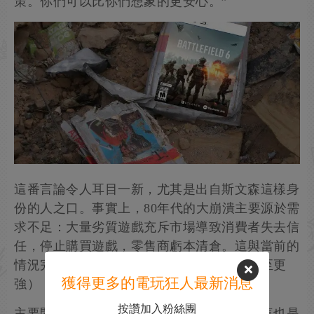
策。你們可以比你們想象的更安心。”
這番言論令人耳目一新，尤其是出自斯文森這樣身
份的人之口。事實上，80年代的大崩潰主要源於需
求不足：大量劣質遊戲充斥市場導致消費者失去信
任，停止購買遊戲，零售商虧本清倉。這與當前的
情況完全不同——需求一如既往地強勁（甚至更
獲得更多的電玩狂人最新消息
強），收入仍在持續增長。
按讚加入粉絲團
主要問題在於開發成本和周期的不斷上升，這也是