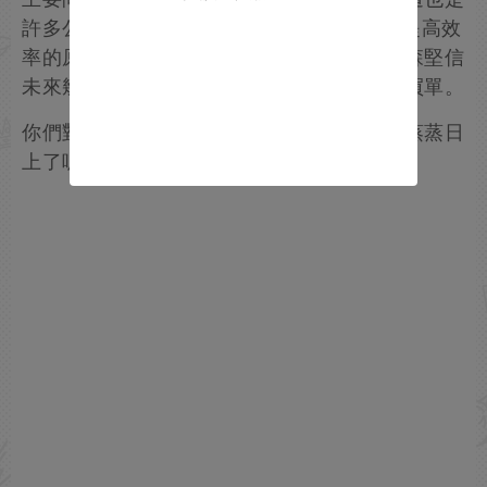
許多公司（包括PlayStation本身）轉向AI以提高效
率的原因。但只要有好遊戲問世——而斯文森堅信
未來幾年在這方面會更好——玩家就一定會買單。
你們對此怎麽看呢，認為遊戲業界藥丸還是蒸蒸日
上了呢？歡迎來評論區討論。