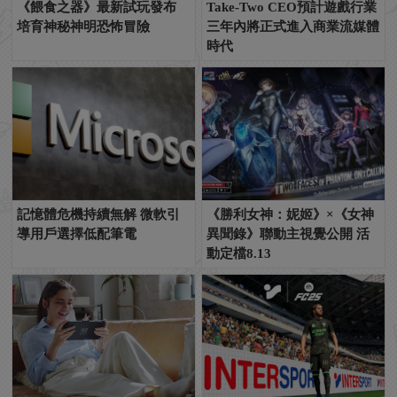
《餵食之器》最新試玩發布
Take-Two CEO預計遊戲行業
培育神秘神明恐怖冒險
三年內將正式進入商業流媒體
時代
記憶體危機持續無解 微軟引
《勝利女神：妮姬》×《女神
導用戶選擇低配筆電
異聞錄》聯動主視覺公開 活
動定檔8.13