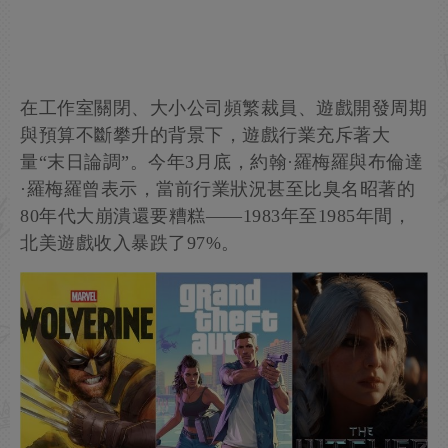
在工作室關閉、大小公司頻繁裁員、遊戲開發周期
與預算不斷攀升的背景下，遊戲行業充斥著大
量“末日論調”。今年3月底，約翰·羅梅羅與布倫達
·羅梅羅曾表示，當前行業狀況甚至比臭名昭著的
80年代大崩潰還要糟糕——1983年至1985年間，
北美遊戲收入暴跌了97%。