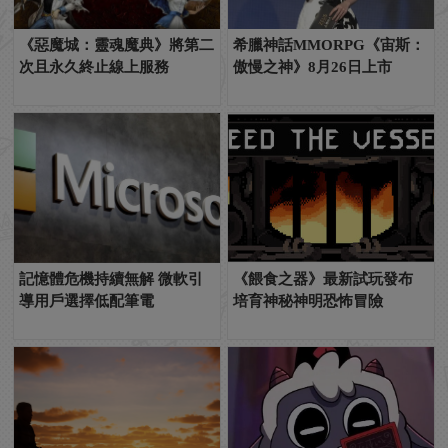
《惡魔城：靈魂魔典》將第二
希臘神話MMORPG《宙斯：
次且永久終止線上服務
傲慢之神》8月26日上市
記憶體危機持續無解 微軟引
《餵食之器》最新試玩發布
導用戶選擇低配筆電
培育神秘神明恐怖冒險