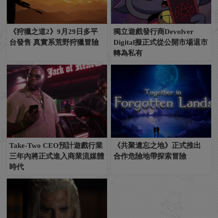
《狩獵之道2》9月29日多平
獨立遊戲發行商Devolver
台發售 真實系荒野狩獵冒險
Digital擬正式從公開市場退市
轉為私有
Take-Two CEO預計遊戲行業
《共聚遺忘之地》正式推出
三年內將正式進入商業流媒體
合作危險地帶探索冒險
時代