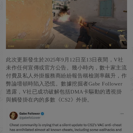
此次更新發生於2025年9月12日至13日夜間，V社
未作任何宣傳或官方公告。幾小時內，數十家主流
付費及私人外掛服務商紛紛報告稱檢測率飆升，作
弊論壇頓時陷入恐慌。數據挖掘者Gabe Follower
透露，V社已成功破解包括DMA卡驅動的透視掛
與觸發掛在內的多數《CS2》外掛。