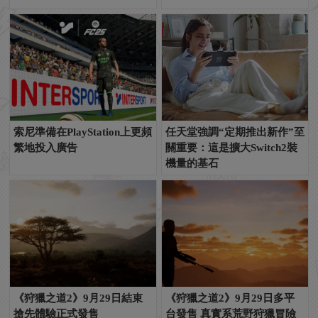
索尼準備在PlayStation上更頻
任天堂強調“定期推出新作”至
繁地投入廣告
關重要：這是擴大Switch2裝
機量的基石
《狩獵之道2》9月29日結束
《狩獵之道2》9月29日多平
搶先體驗正式發售
台發售 真實系荒野狩獵冒險