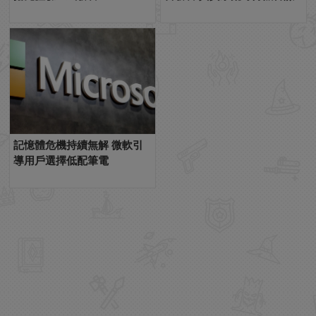
記憶體危機持續無解 微軟引
導用戶選擇低配筆電