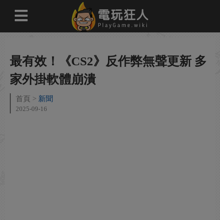
最有效！《CS2》反作弊無聲更新 多
家外掛軟體崩潰
首頁
新聞
2025-09-16