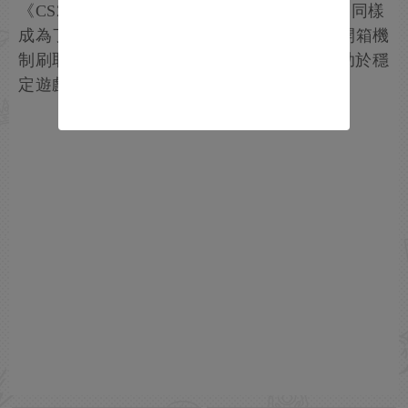
《CS2》經濟與匹配系統的自動開箱機器人，同樣
成為了VAC的打擊目標。這些用於利用遊戲開箱機
制刷取道具的機器人已遭重創，此舉或將有助於穩
定遊戲內經濟體系。