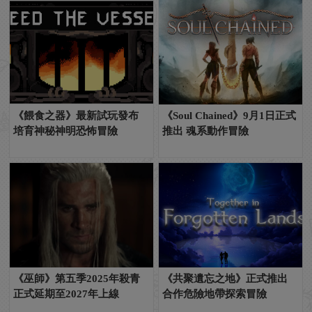
《餵食之器》最新試玩發布
《Soul Chained》9月1日正式
培育神秘神明恐怖冒險
推出 魂系動作冒險
《巫師》第五季2025年殺青
《共聚遺忘之地》正式推出
正式延期至2027年上線
合作危險地帶探索冒險