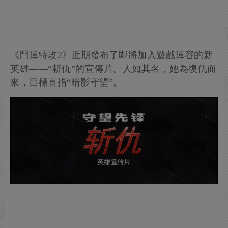
《鬥陣特攻2》近期發布了即將加入遊戲陣容的新
英雄——“斬仇”的宣傳片。人如其名，她為復仇而
來，目標直指“暗影守望”。