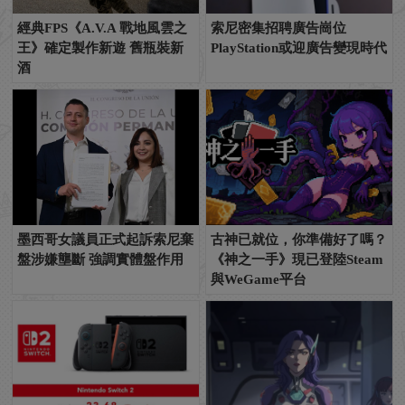
經典FPS《A.V.A 戰地風雲之
索尼密集招聘廣告崗位
王》確定製作新遊 舊瓶裝新
PlayStation或迎廣告變現時代
酒
墨西哥女議員正式起訴索尼棄
古神已就位，你準備好了嗎？
盤涉嫌壟斷 強調實體盤作用
《神之一手》現已登陸Steam
與WeGame平台