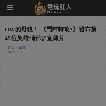
OW的母狼！ 《鬥陣特攻2》發布第
45位英雄“斬仇”宣傳片
首頁
新聞
2025-11-18