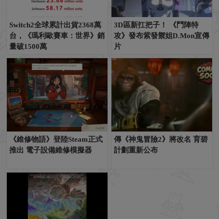
Switch2全球累計出貨2368萬
3D區新扛把子！ 《鬥陣特
台，《瑪利歐賽車：世界》銷
攻》發布紫發禦姐D.Mon宣傳
量破1500萬
片
《維修物語》登陸Steam正式
傳《神鬼冒險2》將改名 育碧
推出 電子設備維修模擬器
計劃重新公布