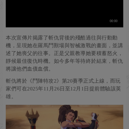
本次宣傳片揭露了斬仇背後的殘酷過往與行動動
機，呈現她在羅馬鬥獸場與智械激戰的畫面，並講
述了她喪父的往事。正是父親教導她要積蓄怒火，
靜候最佳復仇時機。如今多年等待終於結束，斬仇
將讓他們血債血償。
斬仇將於《鬥陣特攻2》第20賽季正式上線，而玩
家們可在2025年11月26日至12月1日提前體驗該英
雄。