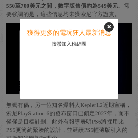
550至700美元之間，數字版售價約為549美元
。需
要強調的是，這些信息均未獲索尼官方證實。
獲得更多的電玩狂人最新消息
按讚加入粉絲團
無獨有偶，另一位知名爆料人KeplerL2近期宣稱，
索尼PlayStation 6的發布窗口已鎖定2027年，而不
僅僅是目標計劃。此外有報導表明PS6將採用比
PS5更簡約緊湊的設計，並延續PS5輕薄版引入的