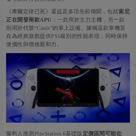
《摩爾定律已死》還提及多項先前傳聞，包括
索尼
正在開發兩款APU
：一款用於主力主機，另一款
則用於代號“Canis”的掌上設備。據稱這款掌機旨
在為經典遊戲提供PS5級別的性能表現，同時保持
便攜性與價格親和力。
爆料人推測PlayStation 6基礎版
定價區間可能在