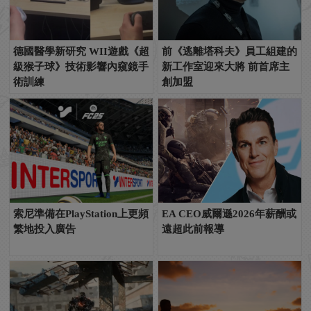
德國醫學新研究 WII遊戲《超
前《逃離塔科夫》員工組建的
級猴子球》技術影響內窺鏡手
新工作室迎來大將 前首席主
術訓練
創加盟
索尼準備在PlayStation上更頻
EA CEO威爾遜2026年薪酬或
繁地投入廣告
遠超此前報導