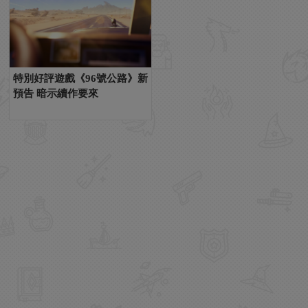
特別好評遊戲《96號公路》新
預告 暗示續作要來