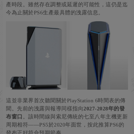
產時段。雖然存在調整或延遲的可能性，這仍是迄
今為止關於PS6生產最具體的洩露信息。
這並非業界首次聽聞關於PlayStation 6時間表的傳
聞。先前的洩露與報導同樣指向
2027-2028年的發
布窗口
。該時間線與索尼傳統的七至八年主機更新
周期相符——PS5於2020年面世，按此推算PS6的
發布正好符合預期節奏。