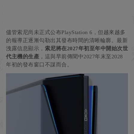
儘管索尼尚未正式公布PlayStation 6，但越來越多
的報導正逐漸勾勒出其發布時間的清晰輪廓。最新
洩露信息顯示，
索尼將在2027年初至年中開始次世
代主機的生產
，這與早前傳聞中2027年末至2028
年初的發布窗口不謀而合。