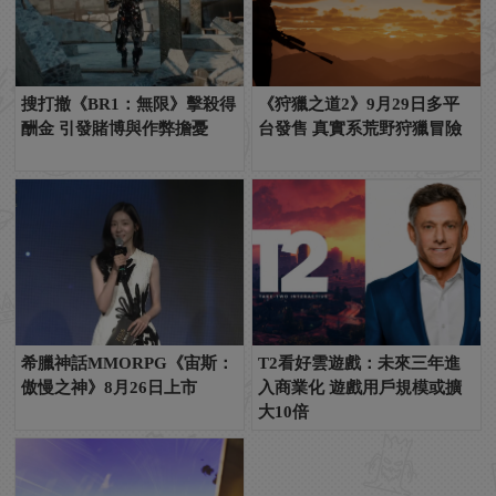
搜打撤《BR1：無限》擊殺得
《狩獵之道2》9月29日多平
酬金 引發賭博與作弊擔憂
台發售 真實系荒野狩獵冒險
希臘神話MMORPG《宙斯：
T2看好雲遊戲：未來三年進
傲慢之神》8月26日上市
入商業化 遊戲用戶規模或擴
大10倍