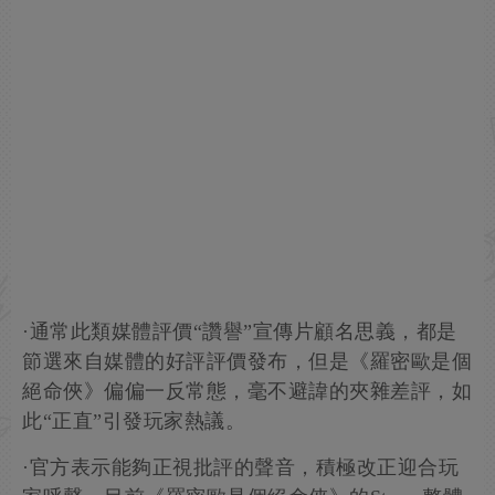
·通常此類媒體評價“讚譽”宣傳片顧名思義，都是
節選來自媒體的好評評價發布，但是《羅密歐是個
絕命俠》偏偏一反常態，毫不避諱的夾雜差評，如
此“正直”引發玩家熱議。
·官方表示能夠正視批評的聲音，積極改正迎合玩