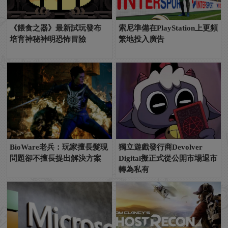
《餵食之器》最新試玩發布
索尼準備在PlayStation上更頻
培育神秘神明恐怖冒險
繁地投入廣告
BioWare老兵：玩家擅長髮現
獨立遊戲發行商Devolver
問題卻不擅長提出解決方案
Digital擬正式從公開市場退市
轉為私有