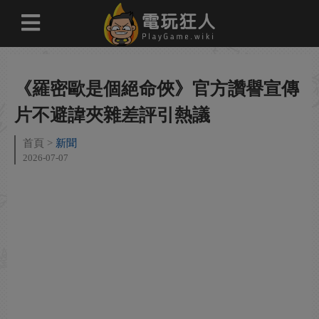
《羅密歐是個絕命俠》官方讚譽宣傳
片不避諱夾雜差評引熱議
首頁
新聞
2026-07-07