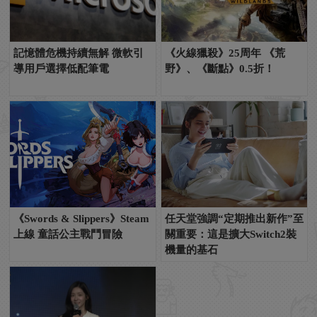
記憶體危機持續無解 微軟引
《火線獵殺》25周年 《荒
導用戶選擇低配筆電
野》、《斷點》0.5折！
《Swords & Slippers》Steam
任天堂強調“定期推出新作”至
上線 童話公主戰鬥冒險
關重要：這是擴大Switch2裝
機量的基石