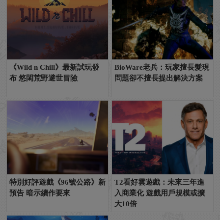
《Wild n Chill》最新試玩發
BioWare老兵：玩家擅長髮現
布 悠閑荒野避世冒險
問題卻不擅長提出解決方案
特別好評遊戲《96號公路》新
T2看好雲遊戲：未來三年進
預告 暗示續作要來
入商業化 遊戲用戶規模或擴
大10倍