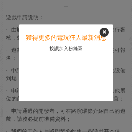
遊戲申請說明：
· 由於現場位置有限，我們將對報名的遊戲進行審
獲得更多的電玩狂人最新消息
核，並通過微信通知，感謝您的理解和支持！
按讚加入粉絲團
· 遊戲不限制國別，國內和海外的開發者，均可報
名；
· 申請通過的開發者，可自帶筆電電腦或其他設備
到場，現場配備桌椅、電源、桌牌等物料；
· 申請通過的開發者，在不影響現場秩序及其他展
位的前提下，可攜帶X展架及物料進行展位布置；
· 申請通過的開發者，可在路演環節介紹自己的遊
戲，請務必提前準備資料；
· 我們的工作人員將聯繫您收集一些遊戲基本信