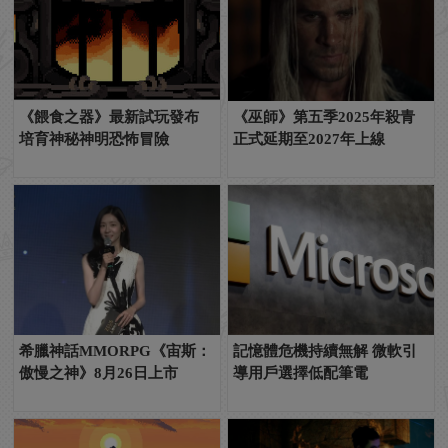
《餵食之器》最新試玩發布
《巫師》第五季2025年殺青
培育神秘神明恐怖冒險
正式延期至2027年上線
希臘神話MMORPG《宙斯：
記憶體危機持續無解 微軟引
傲慢之神》8月26日上市
導用戶選擇低配筆電