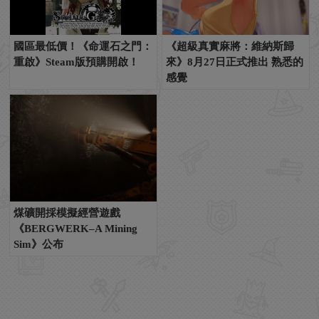
國區最低價！《命運石之門：
《超級真實麻將：維納斯歸
重啟》Steam版預購開啟！
來》8月27日正式推出 熟悉的
感覺
煤礦開採模擬經營遊戲
《BERGWERK–A Mining
Sim》公布