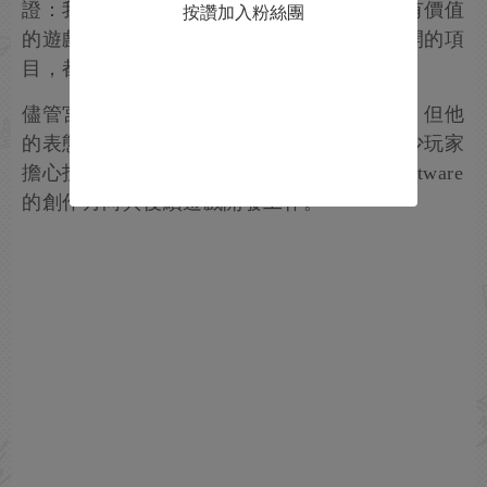
證：我們會比以往更加全力以赴，打造真正有價值
按讚加入粉絲團
的遊戲。無論是已公布的新作，還是尚未公開的項
目，都希望大家拭目以待。”
儘管宮崎英高並未就此次股東糾紛表明立場，但他
的表態大概率能安撫玩家的擔憂——此前不少玩家
擔心投資者帶來的外部壓力，會影響FromSoftware
的創作方向與後續遊戲開發工作。