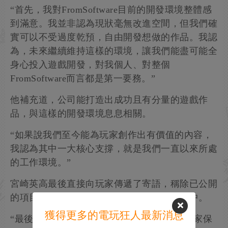
“首先，我對FromSoftware目前的開發環境整體感
到滿意。我並非認為現狀毫無改進空間，但我們確
實可以不受過度乾預，自由開發想做的作品。我認
為，未來繼續維持這樣的環境，讓我們能盡可能全
身心投入遊戲開發，對我個人、對整個
FromSoftware而言都是第一要務。”
他補充道，公司能打造出成功且有分量的遊戲作
品，與這樣的開發環境息息相關。
“如果說我們至今能為玩家創作出有價值的內容，
我認為其中一大核心支撐，就是我們一直以來所處
的工作環境。”
宮崎英高最後直接向玩家傳遞了寄語，稱除已公開
的項目外，工作室還有更多作品正在籌備當中。
獲得更多的電玩狂人最新消息
“最後，如果有玩家看到這段話，我們想向大家保