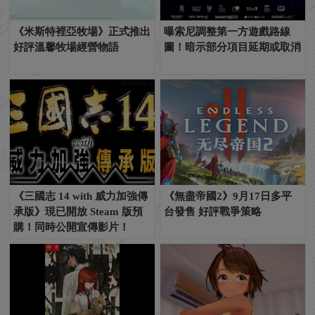
《米斯特裡亞牧場》正式推出
曝索尼調整第一方遊戲路線
好評溫馨牧場經營物語
圖！暗示部分項目延期或取消
《三國志 14 with 威力加強傳
《無盡帝國2》9月17日多平
承版》現已開放 Steam 版預
台發售 好評戰爭策略
購！同時公開宣傳影片！