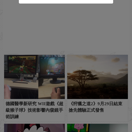
德國醫學新研究 WII遊戲《超
《狩獵之道2》9月29日結束
級猴子球》技術影響內窺鏡手
搶先體驗正式發售
術訓練