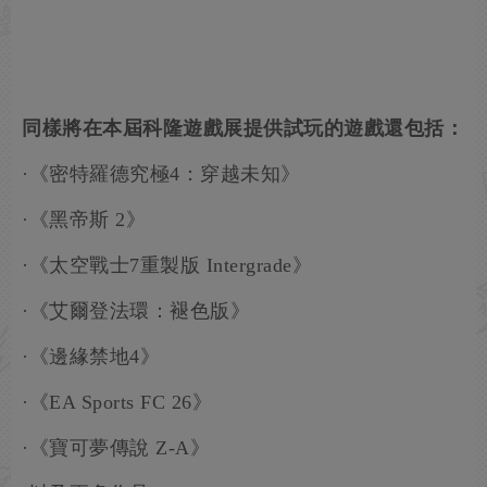
同樣將在本屆科隆遊戲展提供試玩的遊戲還包括：
·《密特羅德究極4：穿越未知》
·《黑帝斯 2》
·《太空戰士7重製版 Intergrade》
·《艾爾登法環：褪色版》
·《邊緣禁地4》
·《EA Sports FC 26》
·《寶可夢傳說 Z-A》