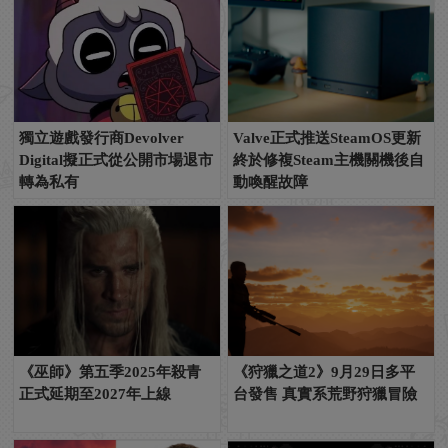
獨立遊戲發行商Devolver
Valve正式推送SteamOS更新
Digital擬正式從公開市場退市
終於修複Steam主機關機後自
轉為私有
動喚醒故障
《巫師》第五季2025年殺青
《狩獵之道2》9月29日多平
正式延期至2027年上線
台發售 真實系荒野狩獵冒險