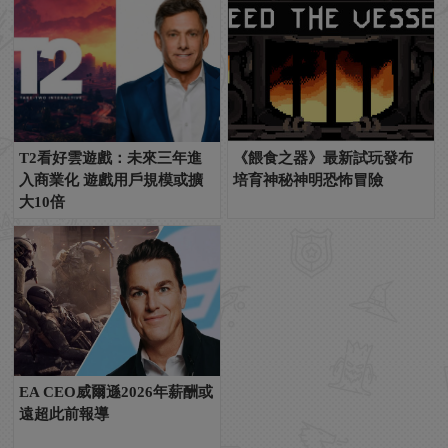
T2看好雲遊戲：未來三年進
《餵食之器》最新試玩發布
入商業化 遊戲用戶規模或擴
培育神秘神明恐怖冒險
大10倍
EA CEO威爾遜2026年薪酬或
遠超此前報導