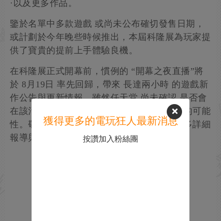
·以及更多作品。
鑒於名單中多款遊戲 或尚未公布確切發售日期，
或計劃於今年晚些時候推出，本屆科隆展為玩家提
供了寶貴的提前上手體驗良機。
在科隆展正式開幕前，慣例的 “開幕之夜直播”將
於 8月19日 率先回歸，帶來 長達兩小時 的遊戲新
作公告與更新情報。雖然任天堂 尚未確認 是否會
在該活動中亮相，但不排除其帶來意外驚喜的可能
獲得更多的電玩狂人最新消息
性。敬請關注本月晚些時候關於該活動的更多詳細
報導與現場直播信息。
按讚加入粉絲團