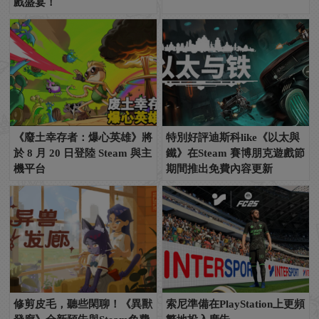
戲盛宴！
《廢土幸存者：爆心英雄》將
特別好評迪斯科like《以太與
於 8 月 20 日登陸 Steam 與主
鐵》在Steam 賽博朋克遊戲節
機平台
期間推出免費內容更新
修剪皮毛，聽些閑聊！《異獸
索尼準備在PlayStation上更頻