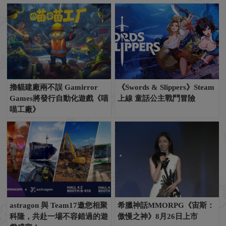
擼貓建廠兩不誤 Gamirror
《Swords & Slippers》Steam
Games將發行自動化遊戲《喵
上線 童話公主戰鬥冒險
喵工廠》
astragon 與 Team17邀您相聚
希臘神話MMORPG《宙斯：
科隆，共赴一場不容錯過的遊
傲慢之神》8月26日上市