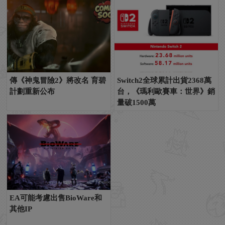
傳《神鬼冒險2》將改名 育碧
Switch2全球累計出貨2368萬
計劃重新公布
台，《瑪利歐賽車：世界》銷
量破1500萬
EA可能考慮出售BioWare和
其他IP