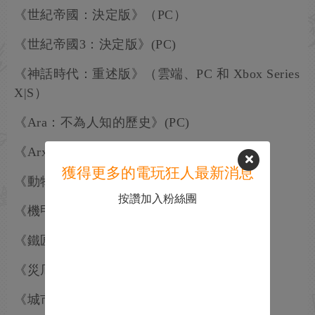
《世紀帝國：決定版》（PC）
《世紀帝國3：決定版》(PC)
《神話時代：重述版》（雲端、PC 和 Xbox Series
X|S）
《Ara：不為人知的歷史》(PC)
《Arx Fatalis》（PC）
獲得更多的電玩狂人最新消息
《動物迷城》（雲端、PC 和主機）
按讚加入粉絲團
《機甲爭霸戰》(PC)
《鐵匠大師》（遊戲預覽）（PC）
《災厄堡壘》(PC)
《城市：天際線2》 (PC)