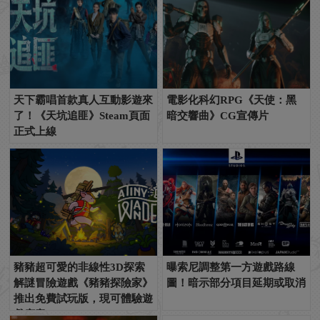
天下霸唱首款真人互動影遊來
電影化科幻RPG《天使：黑
了！《天坑追匪》Steam頁面
暗交響曲》CG宣傳片
正式上線
豬豬超可愛的非線性3D探索
曝索尼調整第一方遊戲路線
解謎冒險遊戲《豬豬探險家》
圖！暗示部分項目延期或取消
推出免費試玩版，現可體驗遊
戲序章！