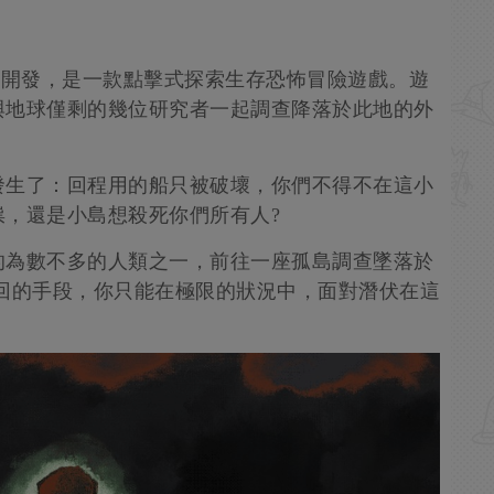
ay開發，是一款點擊式探索生存恐怖冒險遊戲。遊
與地球僅剩的幾位研究者一起調查降落於此地的外
發生了：回程用的船只被破壞，你們不得不在這小
，還是小島想殺死你們所有人?
的為數不多的人類之一，前往一座孤島調查墜落於
回的手段，你只能在極限的狀況中，面對潛伏在這