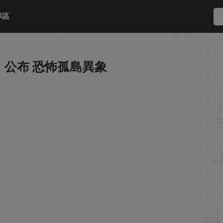
專區
公布 恐怖孤島異象