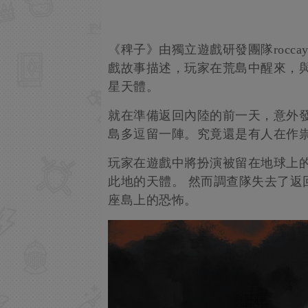
《稗子》由獨立遊戲研發團隊rocc
戲故事描述，玩家在荒島中醒來，
星天體。
就在準備返回內陸的前一天，意外
島多逗留一陣。究竟還是有人在作祟
玩家在遊戲中將扮演被留在地球上
此地的天體。 然而調查隊失去了返
座島上的恐怖。