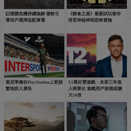
記憶體危機持續無解 微軟引
《餵食之器》最新試玩發布
導用戶選擇低配筆電
培育神秘神明恐怖冒險
索尼準備在PlayStation上更頻
T2看好雲遊戲：未來三年進
繁地投入廣告
入商業化 遊戲用戶規模或擴
大10倍