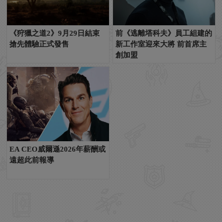
《狩獵之道2》9月29日結束
前《逃離塔科夫》員工組建的
搶先體驗正式發售
新工作室迎來大將 前首席主
創加盟
EA CEO威爾遜2026年薪酬或
遠超此前報導