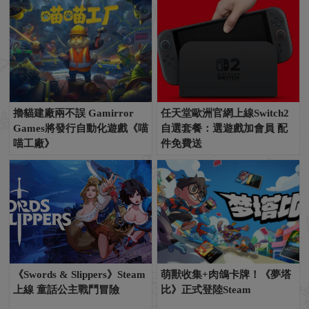
擼貓建廠兩不誤 Gamirror
任天堂歐洲官網上線Switch2
Games將發行自動化遊戲《喵
自選套餐：選遊戲加會員 配
喵工廠》
件免費送
《Swords & Slippers》Steam
萌獸收集+肉鴿卡牌！《夢塔
上線 童話公主戰鬥冒險
比》正式登陸Steam