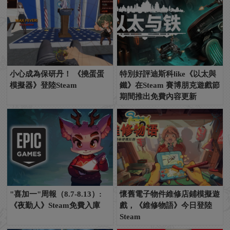
小心成為保研丹！ 《撓蛋蛋
特別好評迪斯科like《以太與
模擬器》登陸Steam
鐵》在Steam 賽博朋克遊戲節
期間推出免費內容更新
"喜加一"周報（8.7-8.13）:
懷舊電子物件維修店鋪模擬遊
《夜勤人》Steam免費入庫
戲，《維修物語》今日登陸
Steam