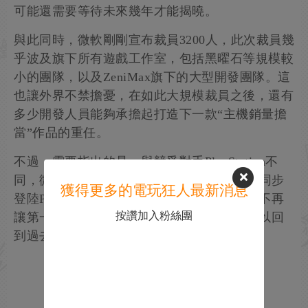
可能還需要等待未來幾年才能揭曉。
與此同時，微軟剛剛宣布裁員3200人，此次裁員幾
乎波及旗下所有遊戲工作室，包括黑曜石等規模較
小的團隊，以及ZeniMax旗下的大型開發團隊。這
也讓外界不禁擔憂，在如此大規模裁員之後，還有
多少開發人員能夠承擔起打造下一款“主機銷量擔
當”作品的重任。
不過，需要指出的是，與競爭對手PlayStation不
同，微軟旗下所有Xbox第一方遊戲目前都會同步
獲得更多的電玩狂人最新消息
登陸PC平台。除非微軟未來改變這一策略，不再
按讚加入粉絲團
讓第一方遊戲登陸PC，否則這些作品始終難以回
到過去那種傳統意義上的“真正獨佔”地位。