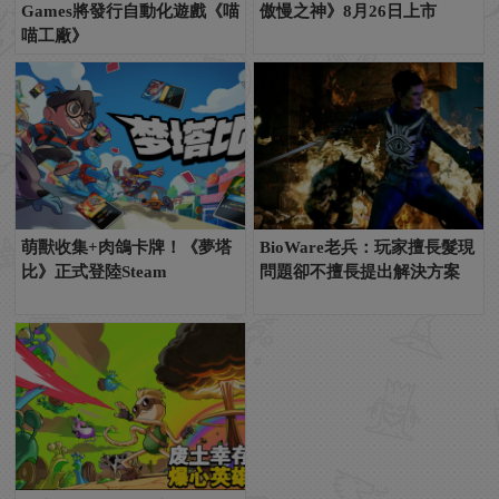
Games將發行自動化遊戲《喵
傲慢之神》8月26日上市
喵工廠》
萌獸收集+肉鴿卡牌！《夢塔
BioWare老兵：玩家擅長髮現
比》正式登陸Steam
問題卻不擅長提出解決方案