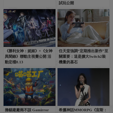
試玩公開
《勝利女神：妮姬》×《女神
任天堂強調“定期推出新作”至
異聞錄》聯動主視覺公開 活
關重要：這是擴大Switch2裝
動定檔8.13
機量的基石
擼貓建廠兩不誤 Gamirror
希臘神話MMORPG《宙斯：