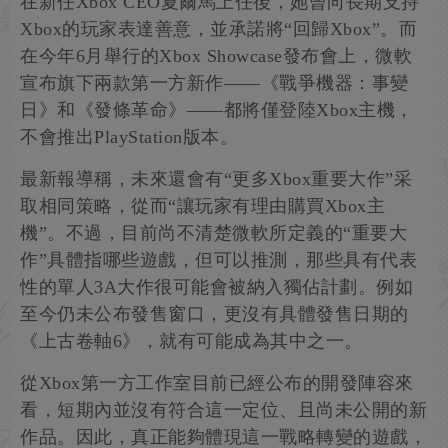
在新任Xbox CEO夏爾馬上任後，她曾向長期支持
Xbox的玩家表達善意，並承諾將“回歸Xbox”。而
在今年6月舉行的Xbox Showcase發布會上，微軟
宣布旗下兩款第一方新作——《戰爭機器：事變
日》和《發條革命》——都將僅登陸Xbox主機，
不會推出PlayStation版本。
最新報導稱，未來還會有“更多Xbox重要大作”采
取相同策略，從而“讓玩家有理由購買Xbox主
機”。不過，目前尚不清楚微軟所定義的“重要大
作”具體指哪些遊戲，但可以推測，那些具有代表
性的單人3A大作很可能會被納入獨佔計劃。例如
至今仍未公布發售窗口，更沒有具體發售日期的
《上古卷軸6》，就有可能成為其中之一。
從Xbox第一方工作室目前已經公布的開發陣容來
看，短期內並沒有符合這一定位、且尚未公開的新
作品。因此，真正能夠體現這一戰略轉變的遊戲，