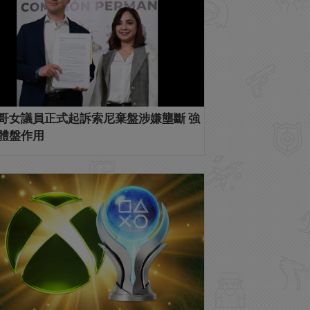
哥女議員正式起訴索尼棄盤涉嫌壟斷 強
體盤作用