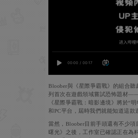
Bloober與《星際爭霸戰》的組
列首次在遊戲領域嘗試恐怖題材—
《星際爭霸戰：暗影邊境》將於“明年”某個時候
和PC平台，屆時我們就能知道這款
當然，Bloober目前手頭還有不少
曙光》之後，工作室已確認正在為