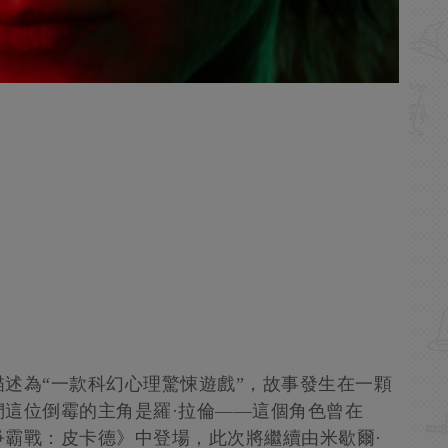
述為“一款科幻心理驚悚遊戲”，故事發生在一顆
這位倒霉的主角是羅·拉倫——這個角色曾在
霸戰：皮卡德》中登場，此次將繼續由米歇爾·