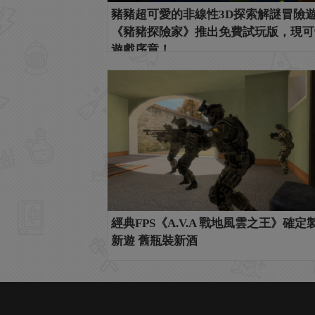
豬豬超可愛的非線性3D探索解謎冒險
《豬豬探險家》推出免費試玩版，現可
遊戲序章！
經典FPS《A.V.A 戰地風雲之王》確定
新遊 舊瓶裝新酒