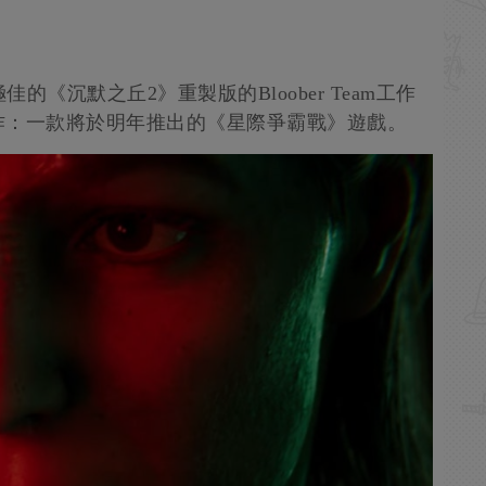
的《沉默之丘2》重製版的Bloober Team工作
作：一款將於明年推出的《星際爭霸戰》遊戲。