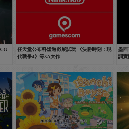
CG
任天堂公布科隆遊戲展試玩 《決勝時刻：現
墨西
代戰爭4》等3A大作
調實