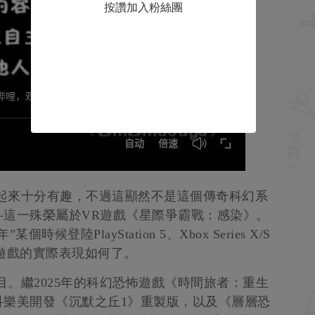
按讚加入粉絲團
合聽起來十分有趣，不過這顯然不是這個傳奇科幻系
—這一殊榮屬於VR遊戲《星際爭霸戰：感染》。
登陸PlayStation 5、Xbox Series X/S
遊戲的實際表現如何了。
項目。繼2025年的科幻恐怖遊戲《時間旅者：重生
科樂美開發《沉默之丘1》重製版，以及《層層恐