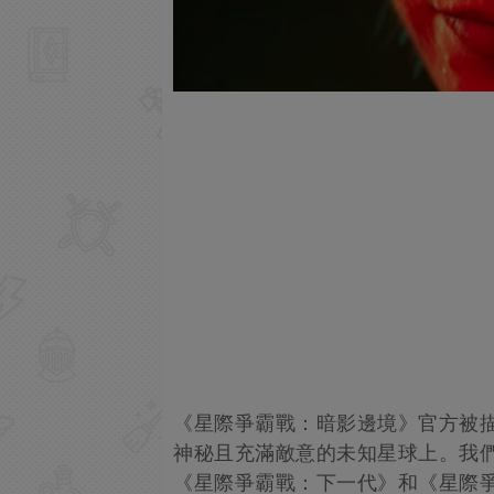
《星際爭霸戰：暗影邊境》官方被描
神秘且充滿敵意的未知星球上。我們
《星際爭霸戰：下一代》和《星際爭