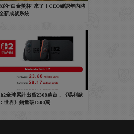
OX的“白金獎杯”來了！CEO確認年內將
全新成就系統
itch2全球累計出貨2368萬台，《瑪利歐
：世界》銷量破1500萬