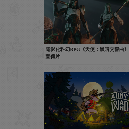
電影化科幻RPG《天使：黑暗交響曲》
宣傳片