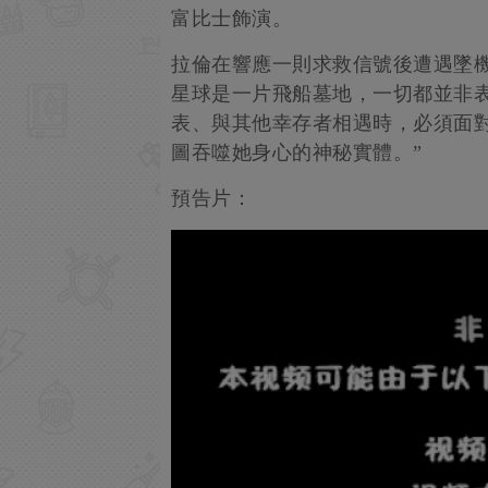
富比士飾演。
拉倫在響應一則求救信號後遭遇墜
星球是一片飛船墓地，一切都並非
表、與其他幸存者相遇時，必須面
圖吞噬她身心的神秘實體。”
預告片：