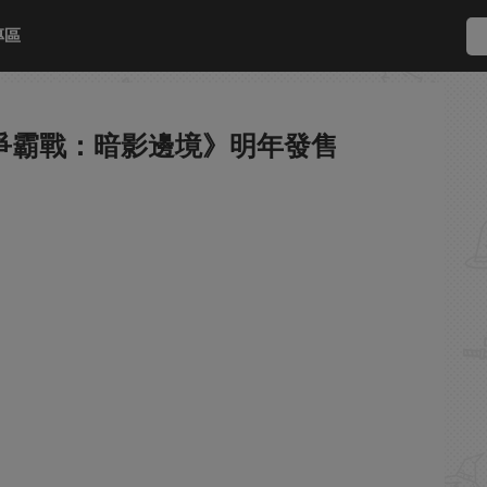
專區
《星際爭霸戰：暗影邊境》明年發售