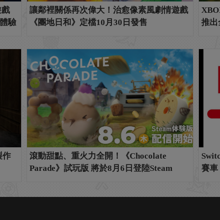
遊戲
讓鄰裡關係再次偉大！治愈像素風劇情遊戲
XB
體驗
《團地日和》定檔10月30日發售
推出
製作
滾動甜點、重火力全開！《Chocolate
Sw
Parade》試玩版 將於8月6日登陸Steam
賽車