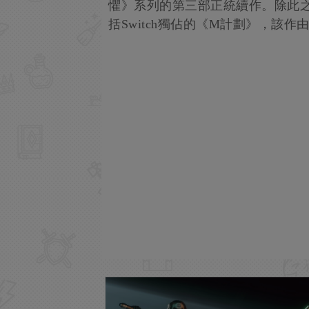
懼》系列的第三部正統續作。除此
括Switch獨佔的《M計劃》，該作由Blo