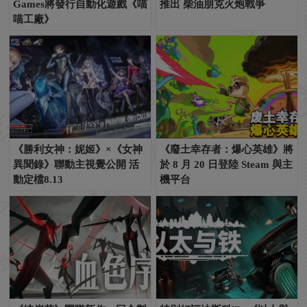
Games將發行自動化遊戲《喵
推出 柴油朋克火炮戰爭
喵工廠》
《勝利女神：妮姬》×《女神
《廢土幸存者：爆心英雄》將
異聞錄》聯動主視覺公開 活
於 8 月 20 日登陸 Steam 與主
動定檔8.13
機平台