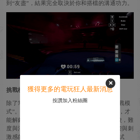
到“友盡”，結果完全取決於你和搭檔的溝通功力。
獲得更多的電玩狂人最新消息
挑戰模式全面升級，友情存亡一線間
按讚加入粉絲團
除了常規關卡外，遊戲還設置了高難度的“挑戰模
式”。玩家必須收集散落在地圖上的所有獎牌，才
能解鎖前往終點的道路。該模式經過專門調校，難
度與混亂程度全面升級，專為追求技巧、默契與刺
激感的玩家準備，是名副其實的“友情壓力測試