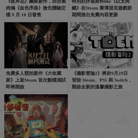
《彼岸花》團隊新作，回合製
特別好評迪斯科like《以太與
肉鴿《血色序曲》搶先體驗定
鐵》在Steam 賽博朋克遊戲節
檔 9 月 10 日發售
期間推出免費內容更新
免費多人競拍新作《大收藏
《攝影冒險2》將於9月29日
家》上架Steam 首次刪檔測試
登陸 Steam、PS5 與 Switch，
即將開啟
開啟全新的溫馨攝影之旅