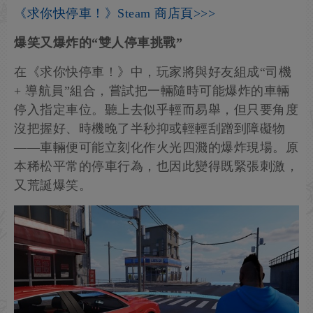
《求你快停車！》Steam 商店頁>>>
爆笑又爆炸的“雙人停車挑戰”
在《求你快停車！》中，玩家將與好友組成“司機
+ 導航員”組合，嘗試把一輛隨時可能爆炸的車輛
停入指定車位。聽上去似乎輕而易舉，但只要角度
沒把握好、時機晚了半秒抑或輕輕刮蹭到障礙物
——車輛便可能立刻化作火光四濺的爆炸現場。原
本稀松平常的停車行為，也因此變得既緊張刺激，
又荒誕爆笑。