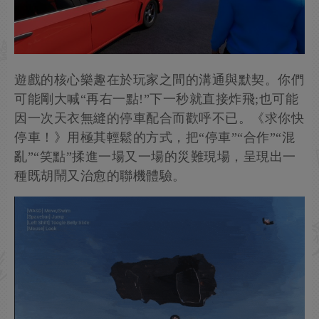
遊戲的核心樂趣在於玩家之間的溝通與默契。你們
可能剛大喊“再右一點!”下一秒就直接炸飛;也可能
因一次天衣無縫的停車配合而歡呼不已。《求你快
停車！》用極其輕鬆的方式，把“停車”“合作”“混
亂”“笑點”揉進一場又一場的災難現場，呈現出一
種既胡鬧又治愈的聯機體驗。