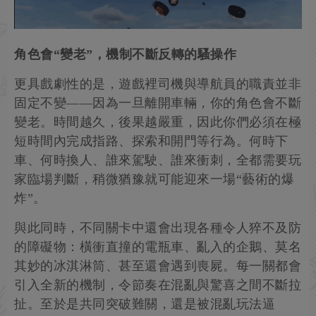
角色會“變老”，機制不斷反轉的騷操作
更具戲劇性的是，遊戲裡司機與導航員的職責並非
固定不變——因為一旦離開車輛，你的角色會不斷
變老。時間越久，後果越嚴重，因此你們必須在極
短時間內完成指路、探索和開門等行為。何時下
車、何時換人、誰來駕駛、誰來衝刺，全都需要玩
家臨場判斷，稍微猶豫就可能迎來一場“藝術的爆
炸”。
與此同時，不同關卡中還會出現各種令人猝不及防
的障礙物：橫衝直撞的電瓶車、亂入的企鵝、莫名
其妙的冰淇淋筒、甚至還會遇到喪屍。每一關都會
引入全新的機制，令節奏在混亂與驚喜之間不斷拉
扯。至於是共同突破難關，還是被混亂玩法逼