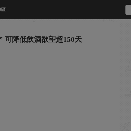
專區
 可降低飲酒欲望超150天