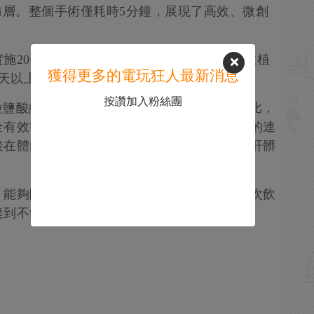
肪層。整個手術僅耗時5分鐘，展現了高效、微創
施200多例此類手術。臨床觀察顯示，患者在植
獲得更多的電玩狂人最新消息
0天以上，顯著降低了對酒精的渴求和依賴。
按讚加入粉絲團
0粒鹽酸納曲酮藥劑組成。與傳統的口服藥物相比，
全有效等優勢，它一次植入管半年，確保治療的連
接在體內釋放，避免胃腸道的副作用，也減少肝髒
，能夠阻斷、減低病人對酒精的渴求，患者再次飲
達到不飲酒、少飲酒的目的。