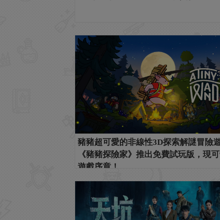
豬豬超可愛的非線性3D探索解謎冒險
《豬豬探險家》推出免費試玩版，現可
遊戲序章！