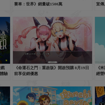
賽車：世界》銷量破1500萬
宣傳
遊戲
《命運石之門：重啟版》開啟預購 8月19日
《米
體驗
前享促銷優惠
經營