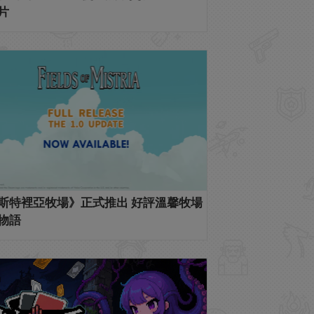
片
斯特裡亞牧場》正式推出 好評溫馨牧場
物語