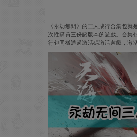
《永劫無間》的三人成行合集包就
次性購買三份該版本的遊戲。合集
行包同樣通過激活碼激活遊戲，激