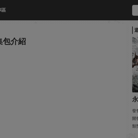
專區
集包介紹
發售
開發
類