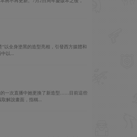
ic版本將不再更新。7月2日周年慶版本之後，
喳喳”以全身塗黑的造型亮相，引發西方媒體和
以...
期的一次直播中她更換了新造型……目前這些
解說畫面，指稱...