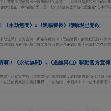
間》賽事圈突然冒出一波挺離譜的話題——本來只是解說穿搭的小事
標”的大討論。 事情的起因，是一批行銷號突然開始批量生產“心疼型視頻
！《永劫無間》x《黑貓警長》聯動現已開啟
永劫無間》官方宣傳，與童年經典IP《黑貓警長》的聯動已於12月30
海與魏輕將分別化身黑貓警長與白貓班長正義出擊！兩套捆綁包均僅售12
清啊！《永劫無間》x《道詭異仙》聯動官方宣傳
無間》正式宣布與《道詭異仙》展開聯動，該聯動將於10月23日正
？在這虛實難辨的瘋語世界，一步踏錯，永困其中！一起來看看吧！ 聯動