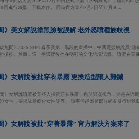
Epic商店將於2026年12月30日正式下架《永劫無間》，屆時Ep
無法再進行加購、下載本作。 同時官方宣布7月2日至12月30...
間》美女解說塗黑臉被誤解 老外怒噴種族歧視
劫無間》2026 NBPL春季賽第二階段的直播中，中國電競解說員“
臉”指控。然而，這一爭議背後存在明顯的文化語境誤讀。 喳喳在直播中
間》女解說被批穿衣暴露 更換造型讓人難蹦
間》女解說喳喳被某些人指責穿衣暴露，過於男凝視角，於是在近
迫女性，要求故意醜化女性等等。 該事情起因是部分網友及行銷號截取
間》女解說被批“穿著暴露” 官方解決方案來了