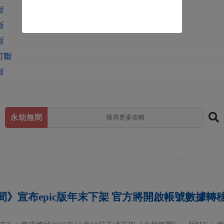
斷
斷
斷
打斷
斷
永劫無間
間》宣布epic版年末下架 官方將開啟帳號數據轉