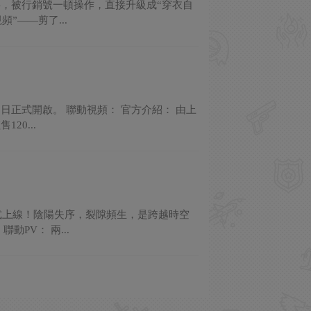
，被行銷號一頓操作，直接升級成“穿衣自
”——剪了...
日正式開啟。 聯動視頻： 官方介紹： 由上
0...
式上線！陰陽失序，裂隙頻生，是跨越時空
PV： 兩...