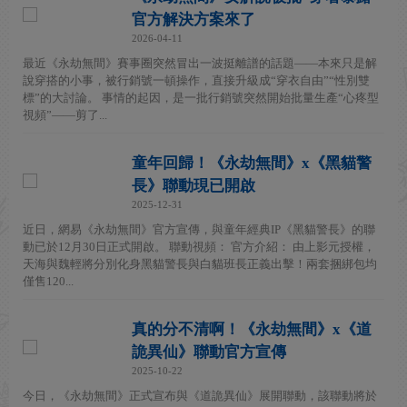
官方解決方案來了
2026-04-11
最近《永劫無間》賽事圈突然冒出一波挺離譜的話題——本來只是解
說穿搭的小事，被行銷號一頓操作，直接升級成“穿衣自由”“性別雙
標”的大討論。 事情的起因，是一批行銷號突然開始批量生產“心疼型
視頻”——剪了...
童年回歸！《永劫無間》x《黑貓警
長》聯動現已開啟
2025-12-31
近日，網易《永劫無間》官方宣傳，與童年經典IP《黑貓警長》的聯
動已於12月30日正式開啟。 聯動視頻： 官方介紹： 由上影元授權，
天海與魏輕將分別化身黑貓警長與白貓班長正義出擊！兩套捆綁包均
僅售120...
真的分不清啊！《永劫無間》x《道
詭異仙》聯動官方宣傳
2025-10-22
今日，《永劫無間》正式宣布與《道詭異仙》展開聯動，該聯動將於