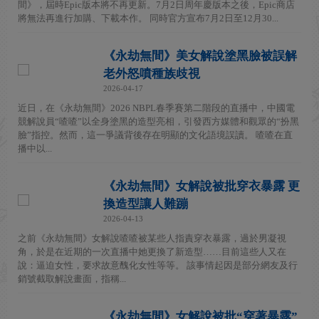
間》，屆時Epic版本將不再更新。7月2日周年慶版本之後，Epic商店
將無法再進行加購、下載本作。 同時官方宣布7月2日至12月30...
《永劫無間》美女解說塗黑臉被誤解
老外怒噴種族歧視
2026-04-17
近日，在《永劫無間》2026 NBPL春季賽第二階段的直播中，中國電
競解說員“喳喳”以全身塗黑的造型亮相，引發西方媒體和觀眾的“扮黑
臉”指控。然而，這一爭議背後存在明顯的文化語境誤讀。 喳喳在直
播中以...
《永劫無間》女解說被批穿衣暴露 更
換造型讓人難蹦
2026-04-13
之前《永劫無間》女解說喳喳被某些人指責穿衣暴露，過於男凝視
角，於是在近期的一次直播中她更換了新造型……目前這些人又在
說：逼迫女性，要求故意醜化女性等等。 該事情起因是部分網友及行
銷號截取解說畫面，指稱...
《永劫無間》女解說被批“穿著暴露”