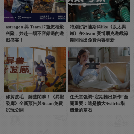
astragon 與 Team17邀您相聚
特別好評迪斯科like《以太與
科隆，共赴一場不容錯過的遊
鐵》在Steam 賽博朋克遊戲節
戲盛宴！
期間推出免費內容更新
修剪皮毛，聽些閑聊！《異獸
任天堂強調“定期推出新作”至
發廊》全新預告與Steam免費
關重要：這是擴大Switch2裝
試玩公開
機量的基石