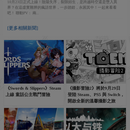
10月23日正式上線！陰陽失序，裂隙頻生，是跨越時空還是墮入異
界？在這虛實難辨的瘋語世界，一步踏錯，永困其中！一起來看看
吧！ 聯動PV： 兩...
[更多相關新聞]
《Swords & Slippers》Steam
《攝影冒險2》將於9月29日
上線 童話公主戰鬥冒險
登陸 Steam、PS5 與 Switch，
開啟全新的溫馨攝影之旅