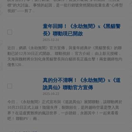
標”的大討論。 事情的起因，是一批行銷號突然開始批量生產“心疼型
視頻”——剪了...
童年回歸！《永劫無間》x《黑貓警
長》聯動現已開啟
2025-12-31
近日，網易《永劫無間》官方宣傳，與童年經典IP《黑貓警長》的聯
動已於12月30日正式開啟。 聯動視頻： 官方介紹： 由上影元授權，
天海與魏輕將分別化身黑貓警長與白貓班長正義出擊！兩套捆綁包均
僅售120...
真的分不清啊！《永劫無間》x《道
詭異仙》聯動官方宣傳
2025-10-22
今日，《永劫無間》正式宣布與《道詭異仙》展開聯動，該聯動將於
10月23日正式上線！陰陽失序，裂隙頻生，是跨越時空還是墮入異
界？在這虛實難辨的瘋語世界，一步踏錯，永困其中！一起來看看
吧！ 聯動PV： 兩...