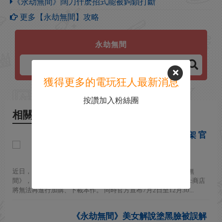
《永劫無間》闊刀什麽招式能被鉤鎖打斷
更多【永劫無間】攻略
永劫無間
獲得更多的電玩狂人最新消息
按讚加入粉絲團
相關新聞
《永劫無間》宣布epic版年末下架 官
方將開啟帳號數據轉移
2026-06-29
近日，網易宣布Epic商店將於2026年12月30日正式下架《永劫無
間》，屆時Epic版本將不再更新。7月2日周年慶版本之後，Epic商店
將無法再進行加購、下載本作。 同時官方宣布7月2日至12月30...
《永劫無間》美女解說塗黑臉被誤解