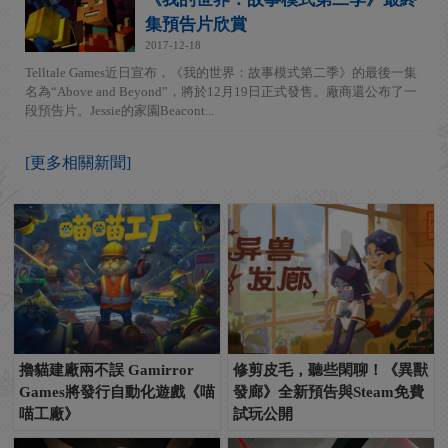
集預告片欣賞
2017-12-18
Telltale Games近日宣布，《我的世界：故事模式第二季》的最後一集
名為“Above and Beyond”，將於12月19日正式發售。廠商還公布了一
段預告片。Jessie的家園Beacont...
[更多相關新聞]
擼貓建廠兩不誤 Gamirror
修剪皮毛，聽些閑聊！《異獸
Games將發行自動化遊戲《喵
發廊》全新預告與Steam免費
喵工廠》
試玩公開