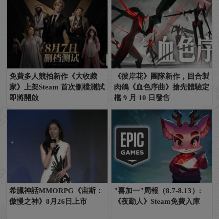
免費多人競拍新作《大收藏
《彼岸花》團隊新作，回合製
家》上架Steam 首次刪檔測試
肉鴿《血色序曲》搶先體驗定
即將開啟
檔 9 月 10 日發售
希臘神話MMORPG《宙斯：
"喜加一"周報（8.7-8.13）:
傲慢之神》8月26日上市
《夜勤人》Steam免費入庫