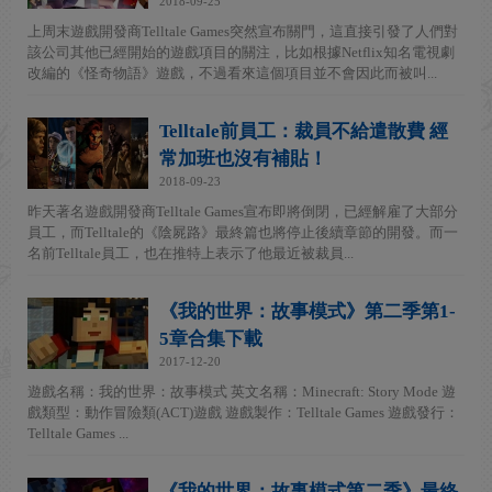
2018-09-25
上周末遊戲開發商Telltale Games突然宣布關門，這直接引發了人們對
該公司其他已經開始的遊戲項目的關注，比如根據Netflix知名電視劇
改編的《怪奇物語》遊戲，不過看來這個項目並不會因此而被叫...
Telltale前員工：裁員不給遣散費 經
常加班也沒有補貼！
2018-09-23
昨天著名遊戲開發商Telltale Games宣布即將倒閉，已經解雇了大部分
員工，而Telltale的《陰屍路》最終篇也將停止後續章節的開發。而一
名前Telltale員工，也在推特上表示了他最近被裁員...
《我的世界：故事模式》第二季第1-
5章合集下載
2017-12-20
遊戲名稱：我的世界：故事模式 英文名稱：Minecraft: Story Mode 遊
戲類型：動作冒險類(ACT)遊戲 遊戲製作：Telltale Games 遊戲發行：
Telltale Games ...
《我的世界：故事模式第二季》最終