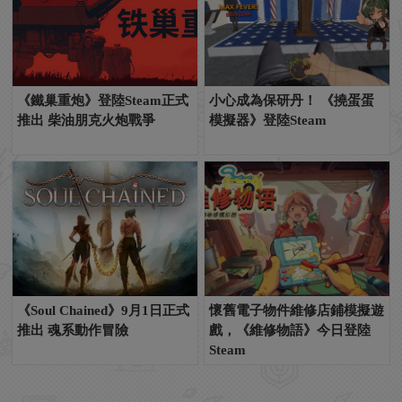
《鐵巢重炮》登陸Steam正式
小心成為保研丹！ 《撓蛋蛋
推出 柴油朋克火炮戰爭
模擬器》登陸Steam
《Soul Chained》9月1日正式
懷舊電子物件維修店鋪模擬遊
推出 魂系動作冒險
戲，《維修物語》今日登陸
Steam