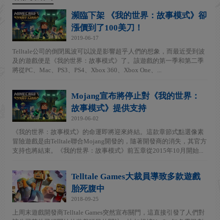
瀕臨下架 《我的世界：故事模式》卻
漲價到了100美刀！
2019-06-17
Telltale公司的倒閉風波可以說是影響超乎人們的想象，而最近受到波
及的遊戲便是《我的世界：故事模式》了。該遊戲的第一季和第二季
將從PC、Mac、PS3、PS4、Xbox 360、Xbox One、...
Mojang宣布將停止對《我的世界：
故事模式》提供支持
2019-06-02
《我的世界：故事模式》的命運即將迎來終結。這款章節式點選像素
冒險遊戲是由Telltale聯合Mojang開發的，隨著開發商的消失，其官方
支持也將結束。《我的世界：故事模式》前五章從2015年10月開始...
Telltale Games大裁員導致多款遊戲
胎死腹中
2018-09-25
上周末遊戲開發商Telltale Games突然宣布關門，這直接引發了人們對