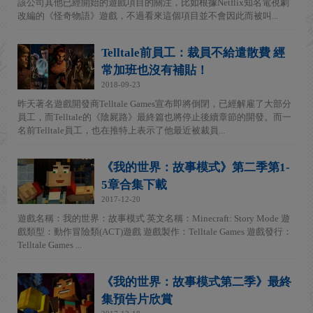
該公司其他已經開始的遊戲項目的關注，比如根據Netflix知名電視劇
改編的《怪奇物語》遊戲，不過看來這個項目並不會因此而被叫...
Telltale前員工：裁員不給遣散費 經
常加班也沒有補貼！
2018-09-23
昨天著名遊戲開發商Telltale Games宣布即將倒閉，已經解雇了大部分
員工，而Telltale的《陰屍路》最終篇也將停止後續章節的開發。而一
名前Telltale員工，也在推特上表示了他最近被裁員...
《我的世界：故事模式》第二季第1-
5章合集下載
2017-12-20
遊戲名稱：我的世界：故事模式 英文名稱：Minecraft: Story Mode 遊
戲類型：動作冒險類(ACT)遊戲 遊戲製作：Telltale Games 遊戲發行：
Telltale Games ...
《我的世界：故事模式第二季》最終
集預告片欣賞