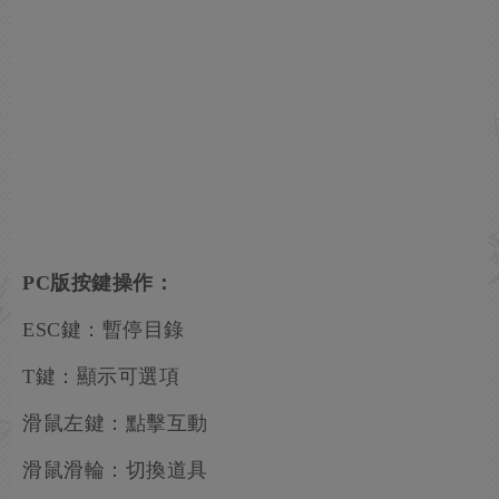
PC版按鍵操作：
ESC鍵：暫停目錄
T鍵：顯示可選項
滑鼠左鍵：點擊互動
滑鼠滑輪：切換道具