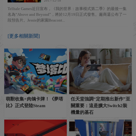
2017-12-18
Telltale Games近日宣布，《我的世界：故事模式第二季》的最後一集
名為“Above and Beyond”，將於12月19日正式發售。廠商還公布了一
段預告片。Jessie的家園Beacont...
[更多相關新聞]
萌獸收集+肉鴿卡牌！《夢塔
任天堂強調“定期推出新作”至
比》正式登陸Steam
關重要：這是擴大Switch2裝
機量的基石