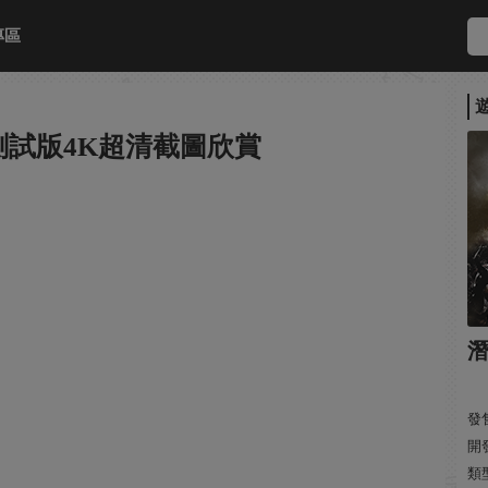
專區
測試版4K超清截圖欣賞
發售
開發
類