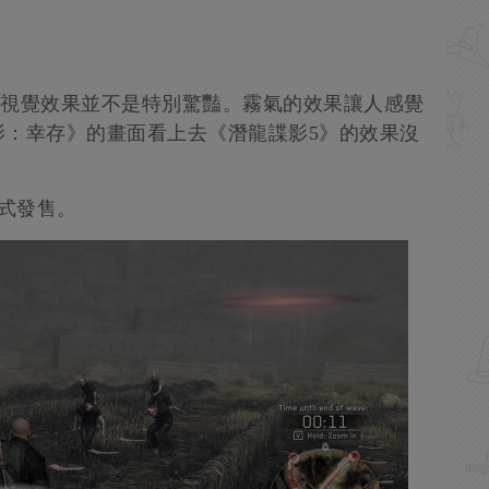
圖，視覺效果並不是特別驚豔。霧氣的效果讓人感覺
影：幸存》的畫面看上去《潛龍諜影5》的效果沒
正式發售。