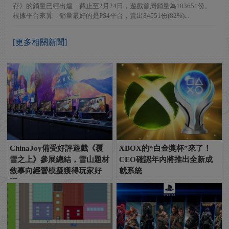
存》的銷量已經出爐，截止至2月24日，遊戲首周銷量為103651份。
根據平台來算，銷量最好的是PS4平台，賣出84551份(82%)...
[更多相關新聞]
ChinaJoy備受好評遊戲《覆
XBOX的“白金獎杯”來了！
雪之上》參展總結，雪山題材
CEO確認年內將推出全新成
敘事向經營模擬獲得玩家好
就系統
評！