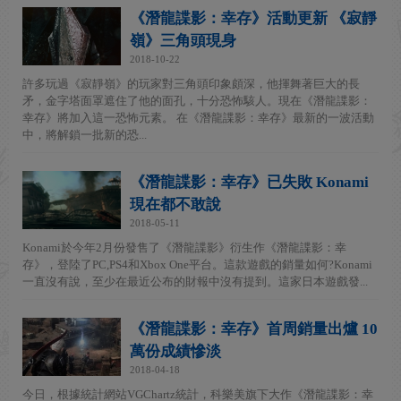
《潛龍諜影：幸存》活動更新 《寂靜
嶺》三角頭現身
2018-10-22
許多玩過《寂靜嶺》的玩家對三角頭印象頗深，他揮舞著巨大的長
矛，金字塔面罩遮住了他的面孔，十分恐怖駭人。現在《潛龍諜影：
幸存》將加入這一恐怖元素。 在《潛龍諜影：幸存》最新的一波活動
中，將解鎖一批新的恐...
《潛龍諜影：幸存》已失敗 Konami
現在都不敢說
2018-05-11
Konami於今年2月份發售了《潛龍諜影》衍生作《潛龍諜影：幸
存》，登陸了PC,PS4和Xbox One平台。這款遊戲的銷量如何?Konami
一直沒有說，至少在最近公布的財報中沒有提到。這家日本遊戲發...
《潛龍諜影：幸存》首周銷量出爐 10
萬份成績慘淡
2018-04-18
今日，根據統計網站VGChartz統計，科樂美旗下大作《潛龍諜影：幸