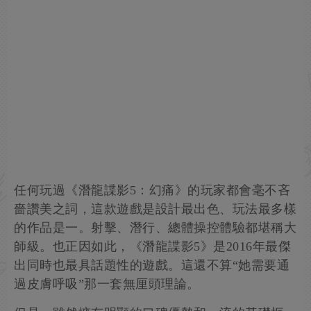
任何玩過《潛龍諜影5：幻痛》的玩家都會毫不吝
嗇讚美之詞，這款遊戲是設計最出色、玩法最多樣
的作品是一。射擊、潛行、總體操控體驗都堪稱大
師級。也正因如此，《潛龍諜影5》是2016年最傑
出同時也最具話題性的遊戲。這還不算“她需要通
過皮膚呼吸”那一套無厘頭理論。