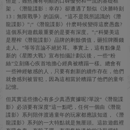
但是，雖然擁有明顯的口碑優勢和一流的基礎框
架，《潛龍諜影：幸存》卻遭遇了類似《決勝時刻
13：無限戰爭》的詬病。“這不是我所認識的《潛
龍諜影》”;“《潛龍諜影》什麽時候變得這麽愚蠢?
這個系列遊戲最重要的是要有深度。”;“科樂美這
是壓榨《潛龍諜影》品牌的剩餘價值，砸招牌圈錢
走人。”等等言論不絕於耳。事實上，這有點像是
新的《星際大戰》宣布拍攝計劃以後，一些“粉
絲”立刻痛心疾首地擔心經典被糟蹋一樣。總會有
一些神經敏感的人，只要有創新的續作存在，他們
就會感到被冒犯，因為這相當於糟蹋了他們的童年
記憶。
但其實這些擔心有多少真憑實據呢?單說“《潛龍諜
影》必須要有深度”這一點吧，任何一個由《潛龍
諜影》系列陪伴渡過童年的玩家都應該知道，《潛
龍諜影》系列的一大特點就是無厘頭。這款遊戲裡