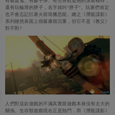
有吸血鬼、有躲子彈、有兜售軌道炮的泳裝模特，
還有玩輪滑的胖子，名字就叫“胖子”。玩家們肯定
也不會忘記扛著火箭筒獵恐龍。總之《潛龍諜影》
系列雖然表面上很嚴肅很沉重，但它不是《教父》
對不對?
人們對這款遊戲的不滿其實跟遊戲本身沒有太大的
關係。生存類遊戲現在正是熱門，而《潛龍諜影》