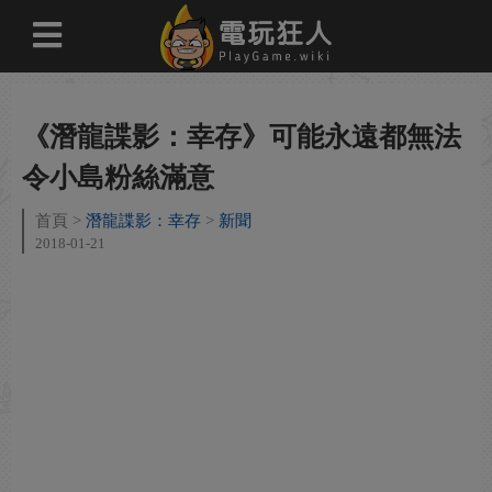
《潛龍諜影：幸存》可能永遠都無法
令小島粉絲滿意
首頁
潛龍諜影：幸存
新聞
2018-01-21