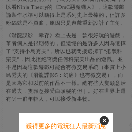
以看Ninja Theory的《DmC惡魔獵人》，這款遊戲
論製作水準可以稱得上是系列史上最棒的，但許多
粉絲就是不買账，原因只是遊戲重新設計了主角。
《潛龍諜影：幸存》看上去是一款很好玩的遊戲，
筆者個人是很期待的，但遺憾的是許多人因為選擇
了“支持小島秀夫”，所以也就間接選擇了“抵製科
樂美”，因此拒絕誇獎任何科樂美出品的遊戲。並
不是因為這款遊戲可能會有微交易系統（事實上小
島秀夫的《潛龍諜影5：幻痛》也有微交易），而
是因為它和以前的作品不一樣。總有些人隻願意活
在過去，隻願意接受白頭髮的但丁。好在世界上還
有另一群年輕人，可以接受新事物。
獲得更多的電玩狂人最新消息