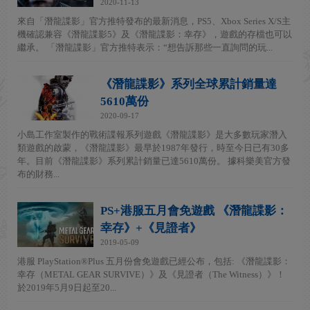
2020-11-13
來自「潛龍諜影」官方推特發布的最新消息，PS5、Xbox Series X/S主
機確認兼容《潛龍諜影5》及《潛龍諜影：幸存》，遊戲的存檔也可以
繼承。 「潛龍諜影」官方推特表示：“想告訴那些一直詢問的玩...
《潛龍諜影》系列全球累計銷量達
5610萬份
2020-09-17
小島工作室製作的戰術諜報系列遊戲《潛龍諜影》是大多數玩家潛入
類遊戲的啟蒙，《潛龍諜影》最早於1987年發行，時至今日已有30多
年。目前《潛龍諜影》系列累計銷量已達5610萬份。 據科樂美官方發
布的財務...
PS+港服五月會免遊戲 《潛龍諜影：
幸存》+《見證者》
2019-05-09
港服 PlayStation®Plus 五月份會免遊戲已經公布，包括: 《潛龍諜影：
幸存（METAL GEAR SURVIVE）》及《見證者（The Witness）》！
於2019年5月9日起至20...