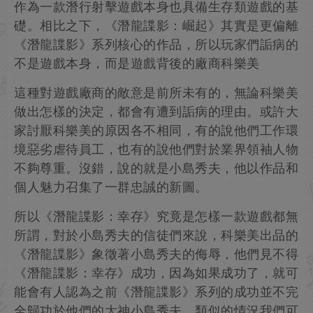
作為一款潛行射擊遊戲本身也具備生存類遊戲的基
礎。相比之下，《潛龍諜影：崛起》其實是更偏離
《潛龍諜影》系列核心的作品，所以玩家們詬病的
不是遊戲本身，而是遊戲背後的廠商科樂美
這種對遊戲廠商的敵意是前所未有的，無論科樂美
做出怎樣的決定，都會有遭到詬病的理由。或許大
家討厭科樂美的原因各不相同，有的說他們工作環
境惡劣虐待員工，也有的說他們對於業界領袖人物
不夠尊重。沒錯，說的就是小島秀夫，他以作品和
個人魅力召集了一群忠誠的新圖。
所以《潛龍諜影：幸存》究竟是怎樣一款遊戲都無
所謂，對於小島秀夫的信徒們來說，科樂美出品的
《潛龍諜影》象徵著小島秀夫的侮辱，他們見不得
《潛龍諜影：幸存》成功，因為如果成功了，就可
能會有人認為之前《潛龍諜影》系列的成功並不完
全歸功於他們的大神小島秀夫。類似的情況我們可