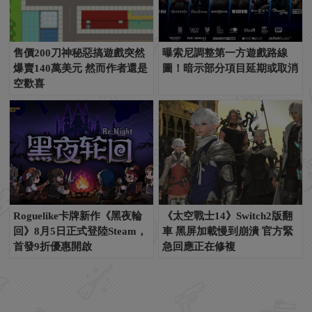
售價200刀神秘惡搞遊戲突然
曝索尼調整第一方遊戲路線
爆賣140萬美元 然而作者還是
圖！暗示部分項目延期或取消
空歡喜
Roguelike卡牌新作《黑夜輪
《太空戰士14》Switch2版翻
回》8月5日正式登陸Steam，
車 黑屏加載慢到崩潰 官方緊
首發9折優惠開啟
急回應正在修複