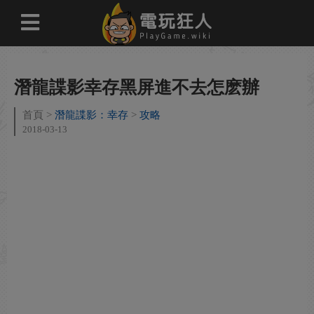
潛龍諜影幸存黑屏進不去怎麽辦
首頁
潛龍諜影：幸存
攻略
2018-03-13