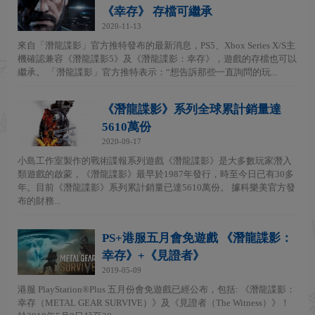
《幸存》 存檔可繼承
2020-11-13
來自「潛龍諜影」官方推特發布的最新消息，PS5、Xbox Series X/S主
機確認兼容《潛龍諜影5》及《潛龍諜影：幸存》，遊戲的存檔也可以
繼承。 「潛龍諜影」官方推特表示：“想告訴那些一直詢問的玩...
《潛龍諜影》系列全球累計銷量達
5610萬份
2020-09-17
小島工作室製作的戰術諜報系列遊戲《潛龍諜影》是大多數玩家潛入
類遊戲的啟蒙，《潛龍諜影》最早於1987年發行，時至今日已有30多
年。目前《潛龍諜影》系列累計銷量已達5610萬份。 據科樂美官方發
布的財務...
PS+港服五月會免遊戲 《潛龍諜影：
幸存》+《見證者》
2019-05-09
港服 PlayStation®Plus 五月份會免遊戲已經公布，包括: 《潛龍諜影：
幸存（METAL GEAR SURVIVE）》及《見證者（The Witness）》！