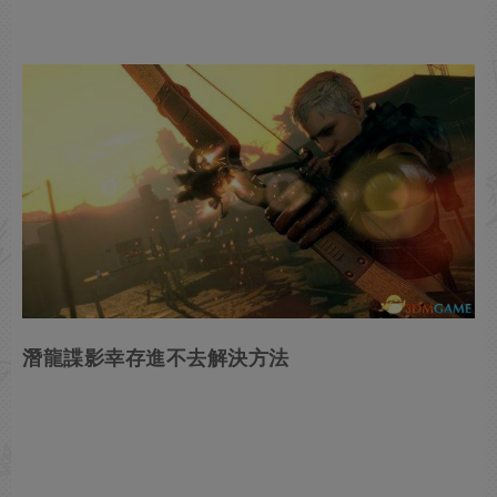
潛龍諜影幸存進不去解決方法