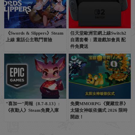
《Swords & Slippers》Steam
任天堂歐洲官網上線Switch2
上線 童話公主戰鬥冒險
自選套餐：選遊戲加會員 配
件免費送
"喜加一"周報（8.7-8.13）:
免費MMORPG《寶藏世界》
《夜勤人》Steam免費入庫
太陽女神皈依儀式 2026 限時
開啟！