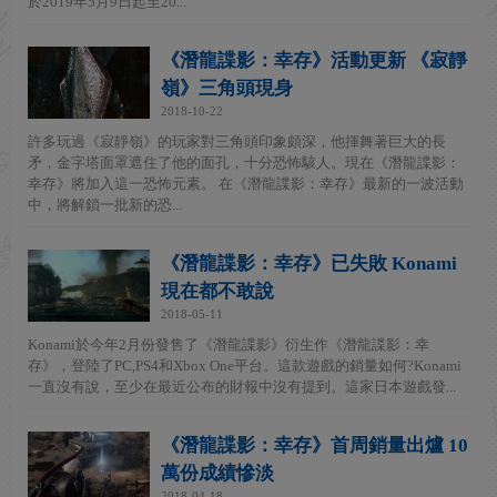
於2019年5月9日起至20...
《潛龍諜影：幸存》活動更新 《寂靜
嶺》三角頭現身
2018-10-22
許多玩過《寂靜嶺》的玩家對三角頭印象頗深，他揮舞著巨大的長
矛，金字塔面罩遮住了他的面孔，十分恐怖駭人。現在《潛龍諜影：
幸存》將加入這一恐怖元素。 在《潛龍諜影：幸存》最新的一波活動
中，將解鎖一批新的恐...
《潛龍諜影：幸存》已失敗 Konami
現在都不敢說
2018-05-11
Konami於今年2月份發售了《潛龍諜影》衍生作《潛龍諜影：幸
存》，登陸了PC,PS4和Xbox One平台。這款遊戲的銷量如何?Konami
一直沒有說，至少在最近公布的財報中沒有提到。這家日本遊戲發...
《潛龍諜影：幸存》首周銷量出爐 10
萬份成績慘淡
2018-04-18