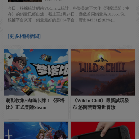
今日，根據統計網站VGChartz統計，科樂美旗下大作《潛龍諜影：幸
存》的銷量已經出爐，截止至2月24日，遊戲首周銷量為103651份。
根據平台來算，銷量最好的是PS4平台，賣出84551份(82%)...
[更多相關新聞]
萌獸收集+肉鴿卡牌！《夢塔
《Wild n Chill》最新試玩發
比》正式登陸Steam
布 悠閑荒野避世冒險