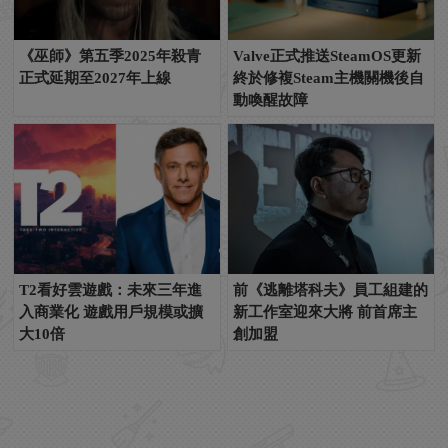
《巫師》第五季2025年殺青
Valve正式推送SteamOS更新
正式延期至2027年上線
終於修複Steam主機關機後自
動喚醒故障
T2看好雲遊戲：未來三年進
前《逃離塔科夫》員工組建的
入商業化 遊戲用戶規模或擴
新工作室迎來大將 前首席主
大10倍
創加盟