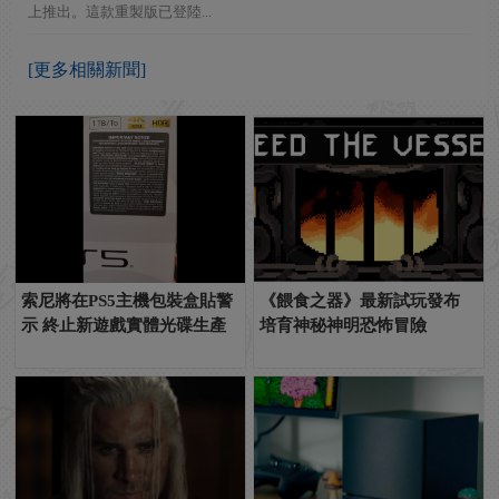
上推出。這款重製版已登陸...
[更多相關新聞]
索尼將在PS5主機包裝盒貼警
《餵食之器》最新試玩發布
示 終止新遊戲實體光碟生產
培育神秘神明恐怖冒險