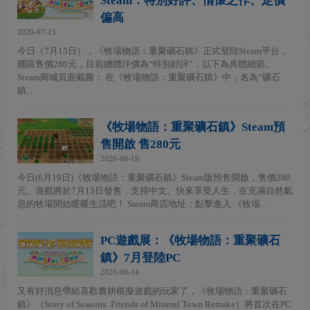
Steam：特別好評、情懷之作、定價
偏高
2020-07-15
今日（7月15日），《牧場物語：重聚礦石鎮》正式登陸Steam平台，
國區售價280元，目前總體評價為“特別好評”，以下為具體細節。
Steam商城頁面截圖： 在《牧場物語：重聚礦石鎮》中，名為“礦石
鎮...
《牧場物語：重聚礦石鎮》Steam預
售開啟 售280元
2020-06-19
今日(6月19日)《牧場物語：重聚礦石鎮》Steam版預售開啟，售價280
元。遊戲將於7月15日發售，支持中文。快來享受人生，在充滿自然氣
息的牧場開始暖暖生活吧！ Steam商店地址：點擊進入 《牧場...
PC遊戲展：《牧場物語：重聚礦石
鎮》7月登陸PC
2020-06-14
又有好消息帶給喜歡農耕模擬遊戲的玩家了，《牧場物語：重聚礦石
鎮》（Story of Seasons: Friends of Mineral Town Remake）將首次在PC