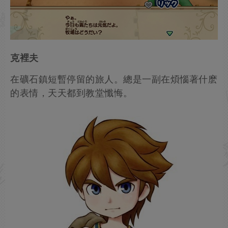
克裡夫
在礦石鎮短暫停留的旅人。總是一副在煩惱著什麽
的表情，天天都到教堂懺悔。