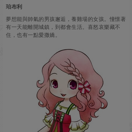
珀布利
夢想能與帥氣的男孩邂逅，養雞場的女孩。憧憬著
有一天能離開城鎮，到都會生活。喜怒哀樂藏不
住，也有一點愛撒嬌。