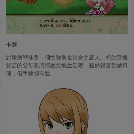
卡蓮
討厭拐彎抹角，個性強勢也很會照顧人。和經營雜
貨店的父母親感情融洽地生活著。雖然很喜歡做料
理，但手藝卻有點…