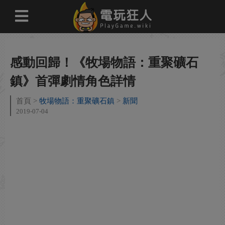
感動回歸！《牧場物語：重聚礦石
鎮》首彈劇情角色詳情
首頁
牧場物語：重聚礦石鎮
新聞
2019-07-04