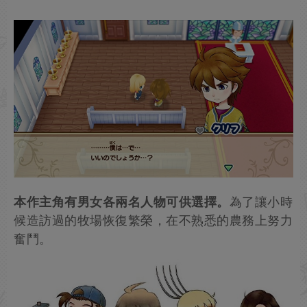
本作主角有男女各兩名人物可供選擇。
為了讓小時
候造訪過的牧場恢復繁榮，在不熟悉的農務上努力
奮鬥。