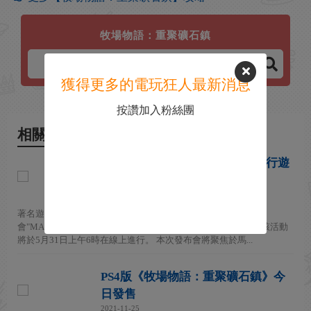
牧場物語：重聚礦石鎮
獲得更多的電玩狂人最新消息
按讚加入粉絲團
相關新聞
牧場物語系列發行商將於月末舉行遊
戲發布會
2024-05-30
著名遊戲公司MARVELOUS宣布自家品牌的最新遊戲資訊發布
會"MARVELOUS GAME SHOWCASE 2024"的舉辦時間已定。該活動
將於5月31日上午6時在線上進行。 本次發布會將聚焦於馬...
PS4版《牧場物語：重聚礦石鎮》今
日發售
2021-11-25