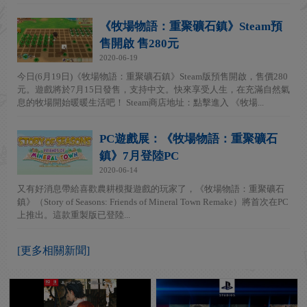
《牧場物語：重聚礦石鎮》Steam預
售開啟 售280元
2020-06-19
今日(6月19日)《牧場物語：重聚礦石鎮》Steam版預售開啟，售價280
元。遊戲將於7月15日發售，支持中文。快來享受人生，在充滿自然氣
息的牧場開始暖暖生活吧！ Steam商店地址：點擊進入 《牧場...
PC遊戲展：《牧場物語：重聚礦石
鎮》7月登陸PC
2020-06-14
又有好消息帶給喜歡農耕模擬遊戲的玩家了，《牧場物語：重聚礦石
鎮》（Story of Seasons: Friends of Mineral Town Remake）將首次在PC
上推出。這款重製版已登陸...
[更多相關新聞]