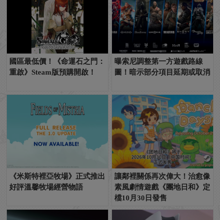
國區最低價！《命運石之門：
曝索尼調整第一方遊戲路線
重啟》Steam版預購開啟！
圖！暗示部分項目延期或取消
《米斯特裡亞牧場》正式推出
讓鄰裡關係再次偉大！治愈像
好評溫馨牧場經營物語
素風劇情遊戲《團地日和》定
檔10月30日發售