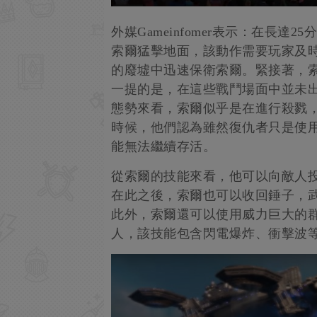
外媒Gameinfomer表示：在長
索爾猛擊地面，該動作需要玩家及
的廢墟中迅速保衛索爾。緊接著，
一提的是，在這些戰鬥場面中並未
態勢來看，索爾似乎是在進行殺戮，
時候，他們認為雖然復仇者只是使
能無法繼續存活。
從索爾的技能來看，他可以向敵人
在此之後，索爾也可以收回錘子，
此外，索爾還可以使用威力巨大的
人，該技能包含閃電爆炸、衝擊波