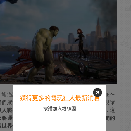
》通過詳細的過場動畫將各個角色一一展示，並在
獲得更多的電玩狂人最新消息
者們聚集在一起，討論各種攻擊計劃，借此實現諸
按讚加入粉絲團
單人戰役模式來體驗不同英雄角色的具體玩法，這
家將通過逐步解鎖英雄角色，讓這些復仇者之間的
戲世界也越來越廣闊。