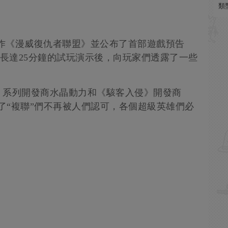
類
大作《漫威復仇者聯盟》並公布了首部遊戲預告
觀看了長達25分鐘的試玩演示後，向玩家們透露了一些
》系列開發商水晶動力和《駭客入侵》開發商
遊戲講述了“複聯”們不再被人們認可，各個超級英雄們必