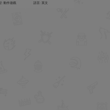
型: 動作遊戲
語言: 英文