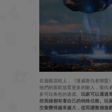
在遊戲流程上，《漫威復仇者聯盟
他們的面前放置更多的敵人，復仇
多可玩角色的過渡。
玩家可以通過
些英雄都有著自己的特殊任務。玩
交集變得越來越大，從而讓整個遊