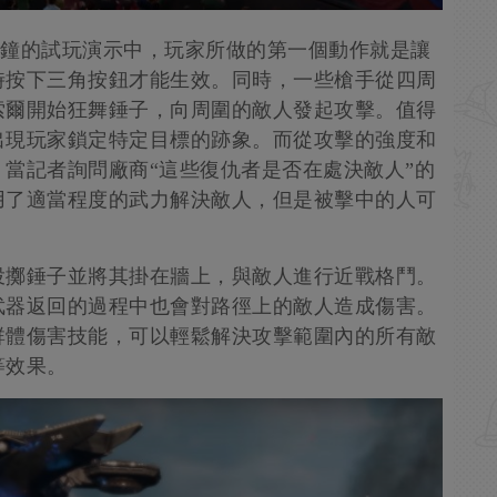
達25分鐘的試玩演示中，玩家所做的第一個動作就是讓
時按下三角按鈕才能生效。同時，一些槍手從四周
索爾開始狂舞錘子，向周圍的敵人發起攻擊。值得
出現玩家鎖定特定目標的跡象。而從攻擊的強度和
當記者詢問廠商“這些復仇者是否在處決敵人”的
用了適當程度的武力解決敵人，但是被擊中的人可
投擲錘子並將其掛在牆上，與敵人進行近戰格鬥。
武器返回的過程中也會對路徑上的敵人造成傷害。
群體傷害技能，可以輕鬆解決攻擊範圍內的所有敵
等效果。