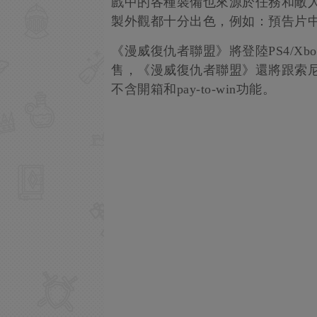
戲中的各種裝備也來源於任務和敵
製外觀都十分出色，例如：預告片
《漫威復仇者聯盟》將登陸PS4/Xbox 
售，《漫威復仇者聯盟》還將跟索尼
不含開箱和pay-to-win功能。