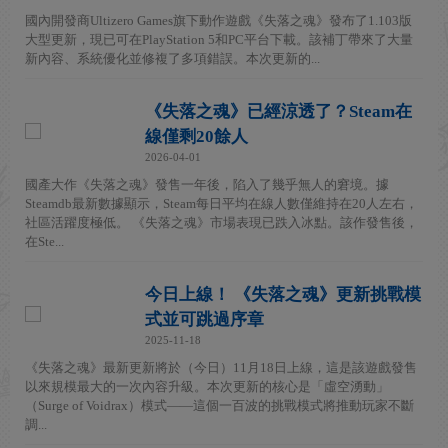
國內開發商Ultizero Games旗下動作遊戲《失落之魂》發布了1.103版
大型更新，現已可在PlayStation 5和PC平台下載。該補丁帶來了大量
新內容、系統優化並修複了多項錯誤。本次更新的...
《失落之魂》已經涼透了？Steam在
線僅剩20餘人
2026-04-01
國產大作《失落之魂》發售一年後，陷入了幾乎無人的窘境。據
Steamdb最新數據顯示，Steam每日平均在線人數僅維持在20人左右，
社區活躍度極低。 《失落之魂》市場表現已跌入冰點。該作發售後，
在Ste...
今日上線！ 《失落之魂》更新挑戰模
式並可跳過序章
2025-11-18
《失落之魂》最新更新將於（今日）11月18日上線，這是該遊戲發售
以來規模最大的一次內容升級。本次更新的核心是「虛空湧動」
（Surge of Voidrax）模式——這個一百波的挑戰模式將推動玩家不斷
調...