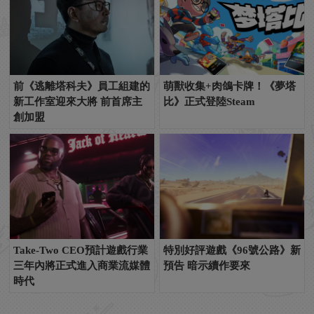
前《逃離塔科夫》員工組建的
萌獸收集+肉鴿卡牌！《夢塔
新工作室迎來大將 前首席主
比》正式登陸Steam
創加盟
Take-Two CEO預計遊戲行業
特別好評遊戲《96號公路》新
三年內將正式進入商業流媒體
預告 暗示續作要來
時代