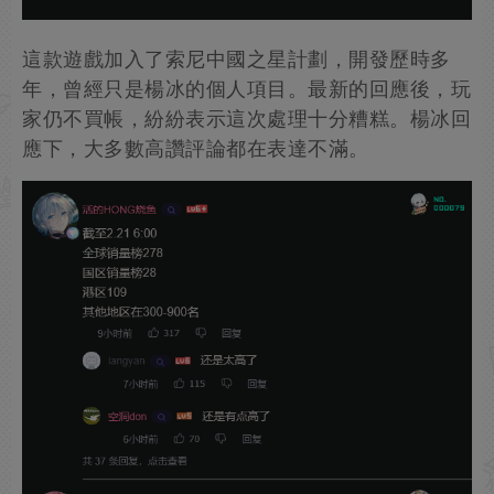
這款遊戲加入了索尼中國之星計劃，開發歷時多
年，曾經只是楊冰的個人項目。最新的回應後，玩
家仍不買帳，紛紛表示這次處理十分糟糕。楊冰回
應下，大多數高讚評論都在表達不滿。