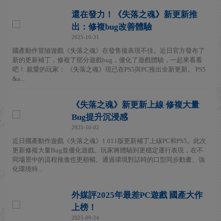
還在發力！《失落之魂》新更新推
出：修複bug改善體驗
2025-10-31
國產動作冒險遊戲《失落之魂》在發售後表現不佳。近日官方發布了
新的更新補丁，修複了部分遊戲bug，優化了遊戲體驗，一起來看看
吧！ 親愛的玩家： 《失落之魂》現已在PS5與PC推出全新更新。 PS5
&a...
《失落之魂》新更新上線 修複大量
Bug提升沉浸感
2025-10-02
近日國產動作遊戲《失落之魂》1.011版更新補丁上線PC和PS5。此次
更新修複大量Bug並優化遊戲。玩家將體驗到更穩定運行表現，在不
同場景中的流程推進也更順暢。通過環境對話時的口型同步動畫、強
化環境特...
外媒評2025年最差PC遊戲 國產大作
上榜！
2025-09-24