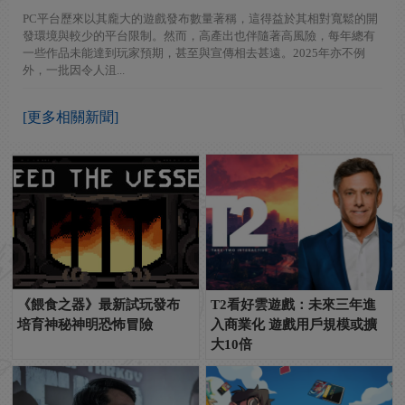
PC平台歷來以其龐大的遊戲發布數量著稱，這得益於其相對寬鬆的開
發環境與較少的平台限制。然而，高產出也伴隨著高風險，每年總有
一些作品未能達到玩家預期，甚至與宣傳相去甚遠。2025年亦不例
外，一批因令人沮...
[更多相關新聞]
《餵食之器》最新試玩發布
T2看好雲遊戲：未來三年進
培育神秘神明恐怖冒險
入商業化 遊戲用戶規模或擴
大10倍